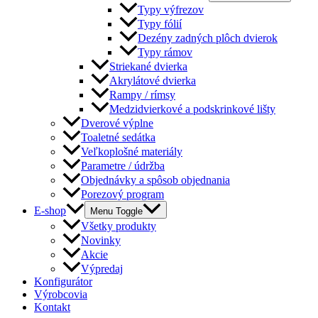
Typy výfrezov
Typy fólií
Dezény zadných plôch dvierok
Typy rámov
Striekané dvierka
Akrylátové dvierka
Rampy / rímsy
Medzidvierkové a podskrinkové lišty
Dverové výplne
Toaletné sedátka
Veľkoplošné materiály
Parametre / údržba
Objednávky a spôsob objednania
Porezový program
E-shop
Menu Toggle
Všetky produkty
Novinky
Akcie
Výpredaj
Konfigurátor
Výrobcovia
Kontakt