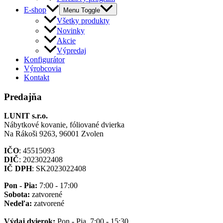
E-shop
Menu Toggle
Všetky produkty
Novinky
Akcie
Výpredaj
Konfigurátor
Výrobcovia
Kontakt
Predajňa
LUNIT s.r.o.
Nábytkové kovanie, fóliované dvierka
Na Rákoši 9263, 96001 Zvolen
IČO
: 45515093
DIČ
: 2023022408
IČ DPH
: SK2023022408
Pon - Pia:
7:00 - 17:00
Sobota:
zatvorené
Nedeľa:
zatvorené
Výdaj dvierok:
Pon - Pia, 7:00 - 15:30