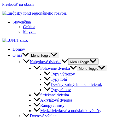
Preskočiť na obsah
Slovenčina
Čeština
Magyar
Domov
O nás
Menu Toggle
Nábytkové dvierka
Menu Toggle
Fóliované dvierka
Menu Toggle
Typy výfrezov
Typy fólií
Dezény zadných plôch dvierok
Typy rámov
Striekané dvierka
Akrylátové dvierka
Rampy / rímsy
Medzidvierkové a podskrinkové lišty
Dverové výplne