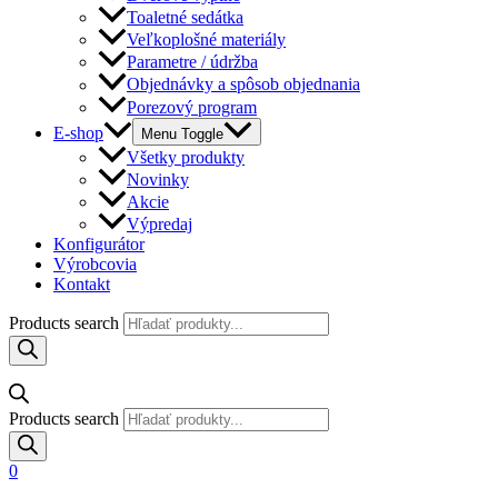
Toaletné sedátka
Veľkoplošné materiály
Parametre / údržba
Objednávky a spôsob objednania
Porezový program
E-shop
Menu Toggle
Všetky produkty
Novinky
Akcie
Výpredaj
Konfigurátor
Výrobcovia
Kontakt
Products search
Products search
0