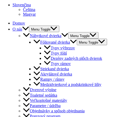
Slovenčina
Čeština
Magyar
Domov
O nás
Menu Toggle
Nábytkové dvierka
Menu Toggle
Fóliované dvierka
Menu Toggle
Typy výfrezov
Typy fólií
Dezény zadných plôch dvierok
Typy rámov
Striekané dvierka
Akrylátové dvierka
Rampy / rímsy
Medzidvierkové a podskrinkové lišty
Dverové výplne
Toaletné sedátka
Veľkoplošné materiály
Parametre / údržba
Objednávky a spôsob objednania
Porezový program