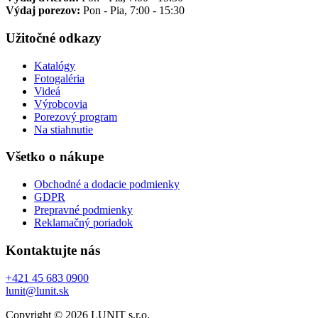
Výdaj porezov:
Pon - Pia, 7:00 - 15:30
Užitočné odkazy
Katalógy
Fotogaléria
Videá
Výrobcovia
Porezový program
Na stiahnutie
Všetko o nákupe
Obchodné a dodacie podmienky
GDPR
Prepravné podmienky
Reklamačný poriadok
Kontaktujte nás
+421 45 683 0900
lunit@lunit.sk
Copyright © 2026 LUNIT s.r.o.