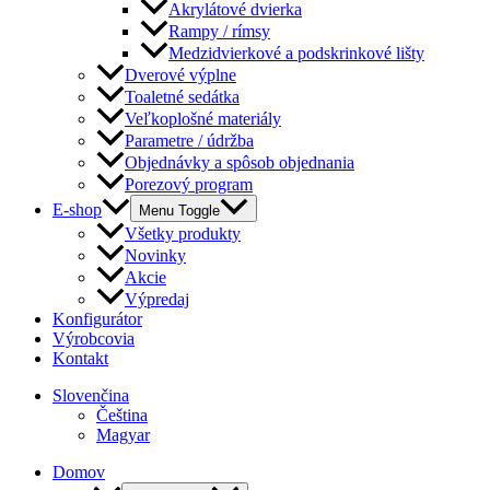
Akrylátové dvierka
Rampy / rímsy
Medzidvierkové a podskrinkové lišty
Dverové výplne
Toaletné sedátka
Veľkoplošné materiály
Parametre / údržba
Objednávky a spôsob objednania
Porezový program
E-shop
Menu Toggle
Všetky produkty
Novinky
Akcie
Výpredaj
Konfigurátor
Výrobcovia
Kontakt
Slovenčina
Čeština
Magyar
Domov