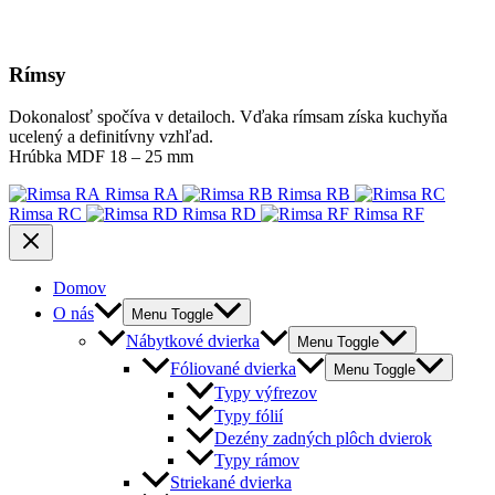
Rímsy
Dokonalosť spočíva v detailoch. Vďaka rímsam získa kuchyňa
ucelený a definitívny vzhľad.
Hrúbka MDF 18 – 25 mm
Rimsa RA
Rimsa RB
Rimsa RC
Rimsa RD
Rimsa RF
Domov
O nás
Menu Toggle
Nábytkové dvierka
Menu Toggle
Fóliované dvierka
Menu Toggle
Typy výfrezov
Typy fólií
Dezény zadných plôch dvierok
Typy rámov
Striekané dvierka