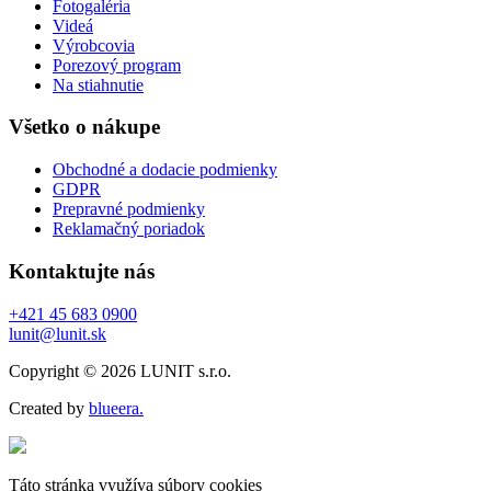
Fotogaléria
Videá
Výrobcovia
Porezový program
Na stiahnutie
Všetko o nákupe
Obchodné a dodacie podmienky
GDPR
Prepravné podmienky
Reklamačný poriadok
Kontaktujte nás
+421 45 683 0900
lunit@lunit.sk
Copyright © 2026 LUNIT s.r.o.
Created by
blueera.
Táto stránka využíva súbory cookies