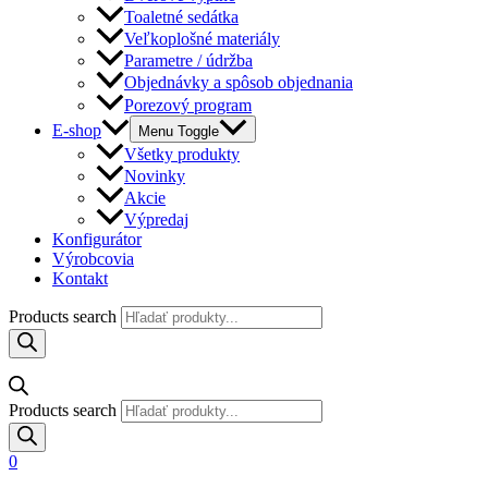
Toaletné sedátka
Veľkoplošné materiály
Parametre / údržba
Objednávky a spôsob objednania
Porezový program
E-shop
Menu Toggle
Všetky produkty
Novinky
Akcie
Výpredaj
Konfigurátor
Výrobcovia
Kontakt
Products search
Products search
0