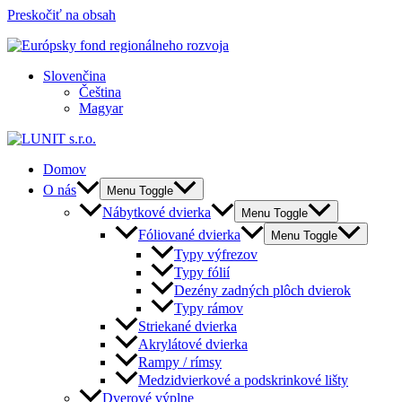
Preskočiť na obsah
Slovenčina
Čeština
Magyar
Domov
O nás
Menu Toggle
Nábytkové dvierka
Menu Toggle
Fóliované dvierka
Menu Toggle
Typy výfrezov
Typy fólií
Dezény zadných plôch dvierok
Typy rámov
Striekané dvierka
Akrylátové dvierka
Rampy / rímsy
Medzidvierkové a podskrinkové lišty
Dverové výplne