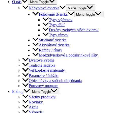
O nás
Menu Toggle
Nábytkové dvierka
Menu Toggle
Fóliované dvierka
Menu Toggle
Typy výfrezov
Typy fólií
Dezény zadných plôch dvierok
Typy rámov
Striekané dvierka
Akrylátové dvierka
Rampy / rímsy
Medzidvierkové a podskrinkové lišty
Dverové výplne
Toaletné sedátka
Veľkoplošné materiály
Parametre / údržba
Objednávky a spôsob objednania
Porezový program
E-shop
Menu Toggle
Všetky produkty
Novinky
Akcie
Výpredaj