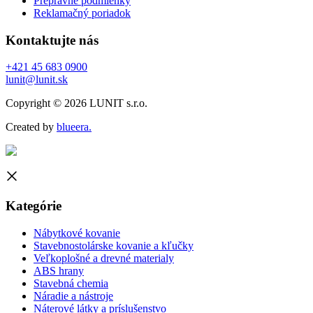
Prepravné podmienky
Reklamačný poriadok
Kontaktujte nás
+421 45 683 0900
lunit@lunit.sk
Copyright © 2026 LUNIT s.r.o.
Created by
blueera.
Kategórie
Nábytkové kovanie
Stavebnostolárske kovanie a kľučky
Veľkoplošné a drevné materialy
ABS hrany
Stavebná chemia
Náradie a nástroje
Náterové látky a príslušenstvo