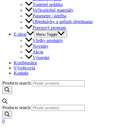
Toaletné sedátka
Veľkoplošné materiály
Parametre / údržba
Objednávky a spôsob objednania
Porezový program
E-shop
Menu Toggle
Všetky produkty
Novinky
Akcie
Výpredaj
Konfigurátor
Výrobcovia
Kontakt
Products search
Products search
0