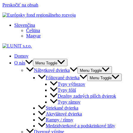
Preskočiť na obsah
Slovenčina
Čeština
Magyar
Domov
O nás
Menu Toggle
Nábytkové dvierka
Menu Toggle
Fóliované dvierka
Menu Toggle
Typy výfrezov
Typy fólií
Dezény zadných plôch dvierok
Typy rámov
Striekané dvierka
Akrylátové dvierka
Rampy / rímsy
Medzidvierkové a podskrinkové lišty
Dverové výplne