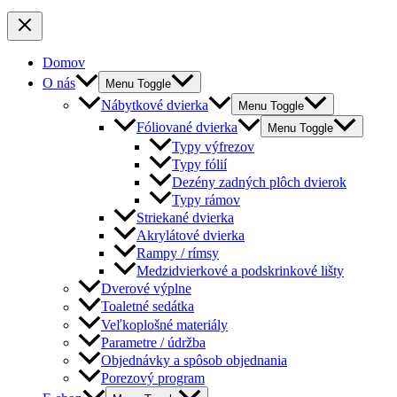
Domov
O nás
Menu Toggle
Nábytkové dvierka
Menu Toggle
Fóliované dvierka
Menu Toggle
Typy výfrezov
Typy fólií
Dezény zadných plôch dvierok
Typy rámov
Striekané dvierka
Akrylátové dvierka
Rampy / rímsy
Medzidvierkové a podskrinkové lišty
Dverové výplne
Toaletné sedátka
Veľkoplošné materiály
Parametre / údržba
Objednávky a spôsob objednania
Porezový program