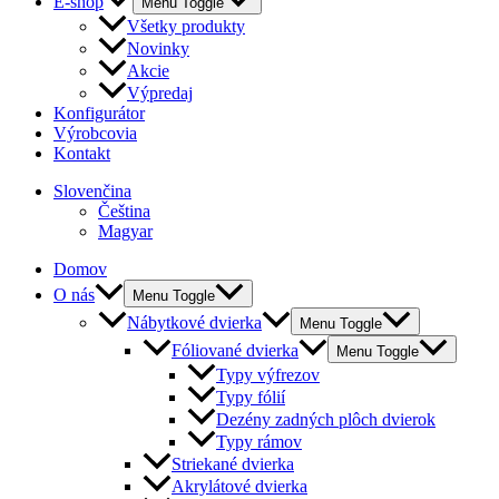
E-shop
Menu Toggle
Všetky produkty
Novinky
Akcie
Výpredaj
Konfigurátor
Výrobcovia
Kontakt
Slovenčina
Čeština
Magyar
Domov
O nás
Menu Toggle
Nábytkové dvierka
Menu Toggle
Fóliované dvierka
Menu Toggle
Typy výfrezov
Typy fólií
Dezény zadných plôch dvierok
Typy rámov
Striekané dvierka
Akrylátové dvierka