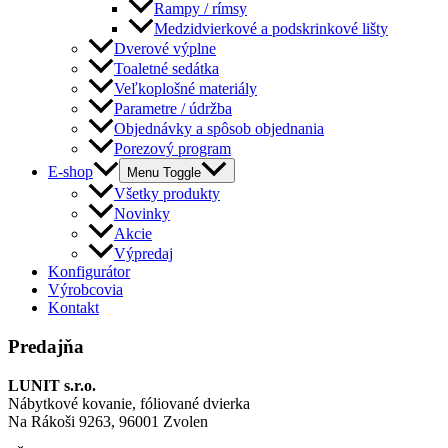
Rampy / rímsy
Medzidvierkové a podskrinkové lišty
Dverové výplne
Toaletné sedátka
Veľkoplošné materiály
Parametre / údržba
Objednávky a spôsob objednania
Porezový program
E-shop
Menu Toggle
Všetky produkty
Novinky
Akcie
Výpredaj
Konfigurátor
Výrobcovia
Kontakt
Predajňa
LUNIT s.r.o.
Nábytkové kovanie, fóliované dvierka
Na Rákoši 9263, 96001 Zvolen