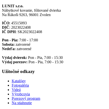
LUNIT s.r.o.
Nábytkové kovanie, fóliované dvierka
Na Rákoši 9263, 96001 Zvolen
IČO
: 45515093
DIČ
: 2023022408
IČ DPH
: SK2023022408
Pon - Pia:
7:00 - 17:00
Sobota:
zatvorené
Nedeľa:
zatvorené
Výdaj dvierok:
Pon - Pia, 7:00 - 15:30
Výdaj porezov:
Pon - Pia, 7:00 - 15:30
Užitočné odkazy
Katalógy
Fotogaléria
Videá
Výrobcovia
Porezový program
Na stiahnutie