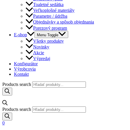
Toaletné sedátka
Veľkoplošné materiály
Parametre / údržba
Objednávky a spôsob objednania
Porezový program
E-shop
Menu Toggle
Všetky produkty
Novinky
Akcie
Výpredaj
Konfigurátor
Výrobcovia
Kontakt
Products search
Products search
0