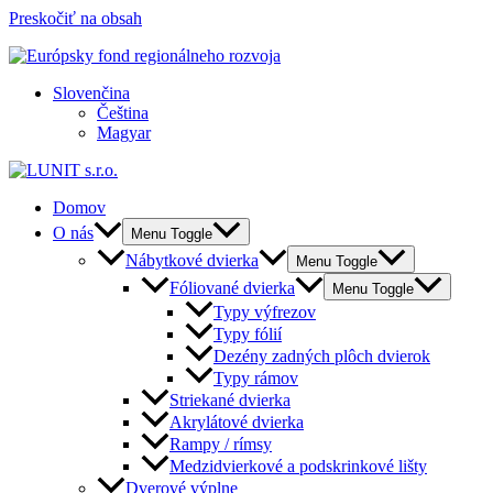
Preskočiť na obsah
Slovenčina
Čeština
Magyar
Domov
O nás
Menu Toggle
Nábytkové dvierka
Menu Toggle
Fóliované dvierka
Menu Toggle
Typy výfrezov
Typy fólií
Dezény zadných plôch dvierok
Typy rámov
Striekané dvierka
Akrylátové dvierka
Rampy / rímsy
Medzidvierkové a podskrinkové lišty
Dverové výplne