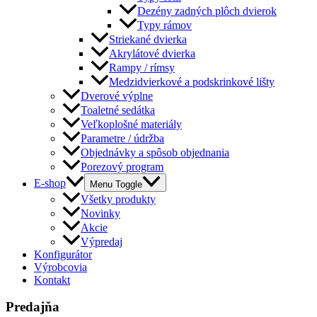
Dezény zadných plôch dvierok
Typy rámov
Striekané dvierka
Akrylátové dvierka
Rampy / rímsy
Medzidvierkové a podskrinkové lišty
Dverové výplne
Toaletné sedátka
Veľkoplošné materiály
Parametre / údržba
Objednávky a spôsob objednania
Porezový program
E-shop
Menu Toggle
Všetky produkty
Novinky
Akcie
Výpredaj
Konfigurátor
Výrobcovia
Kontakt
Predajňa