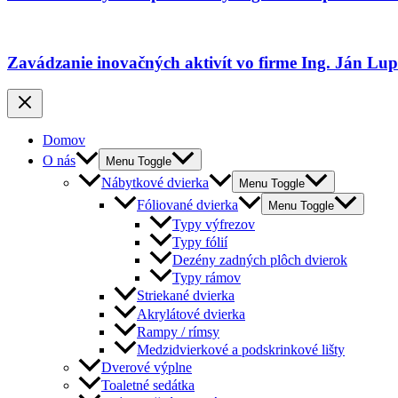
Zavádzanie inovačných aktivít vo firme Ing. Ján Lu
Domov
O nás
Menu Toggle
Nábytkové dvierka
Menu Toggle
Fóliované dvierka
Menu Toggle
Typy výfrezov
Typy fólií
Dezény zadných plôch dvierok
Typy rámov
Striekané dvierka
Akrylátové dvierka
Rampy / rímsy
Medzidvierkové a podskrinkové lišty
Dverové výplne
Toaletné sedátka