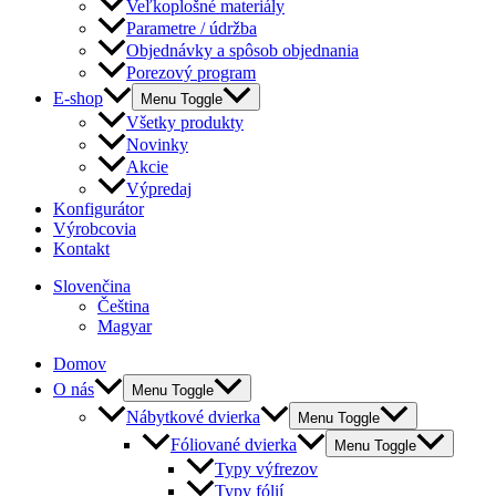
Veľkoplošné materiály
Parametre / údržba
Objednávky a spôsob objednania
Porezový program
E-shop
Menu Toggle
Všetky produkty
Novinky
Akcie
Výpredaj
Konfigurátor
Výrobcovia
Kontakt
Slovenčina
Čeština
Magyar
Domov
O nás
Menu Toggle
Nábytkové dvierka
Menu Toggle
Fóliované dvierka
Menu Toggle
Typy výfrezov
Typy fólií