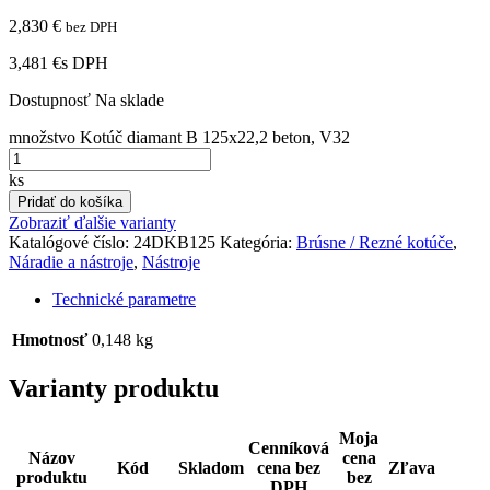
2,830
€
bez DPH
3,481 €
s DPH
Dostupnosť
Na sklade
množstvo Kotúč diamant B 125x22,2 beton, V32
ks
Pridať do košíka
Zobraziť ďalšie varianty
Katalógové číslo:
24DKB125
Kategória:
Brúsne / Rezné kotúče
,
Náradie a nástroje
,
Nástroje
Technické parametre
Hmotnosť
0,148 kg
Varianty produktu
Moja
Cenníková
Názov
cena
Kód
Skladom
cena bez
Zľava
produktu
bez
DPH