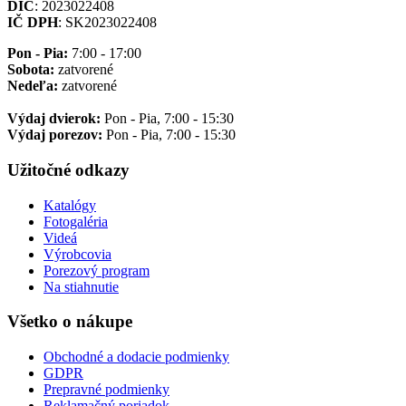
DIČ
: 2023022408
IČ DPH
: SK2023022408
Pon - Pia:
7:00 - 17:00
Sobota:
zatvorené
Nedeľa:
zatvorené
Výdaj dvierok:
Pon - Pia, 7:00 - 15:30
Výdaj porezov:
Pon - Pia, 7:00 - 15:30
Užitočné odkazy
Katalógy
Fotogaléria
Videá
Výrobcovia
Porezový program
Na stiahnutie
Všetko o nákupe
Obchodné a dodacie podmienky
GDPR
Prepravné podmienky
Reklamačný poriadok