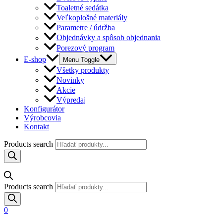
Toaletné sedátka
Veľkoplošné materiály
Parametre / údržba
Objednávky a spôsob objednania
Porezový program
E-shop
Menu Toggle
Všetky produkty
Novinky
Akcie
Výpredaj
Konfigurátor
Výrobcovia
Kontakt
Products search
Products search
0