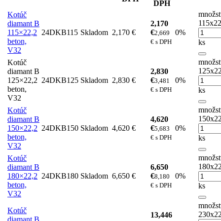
DPH
množst
Kotúč
115x22
diamant B
2,170
115×22,2
24DKB115
Skladom
2,170 €
€
0%
2,669
beton,
€ s DPH
ks
V32
množst
Kotúč
125x22
diamant B
2,830
125×22,2
24DKB125
Skladom
2,830 €
€
0%
3,481
beton,
€ s DPH
ks
V32
množst
Kotúč
150x22
diamant B
4,620
150×22,2
24DKB150
Skladom
4,620 €
€
0%
5,683
beton,
€ s DPH
ks
V32
množst
Kotúč
180x22
diamant B
6,650
180×22,2
24DKB180
Skladom
6,650 €
€
0%
8,180
beton,
€ s DPH
ks
V32
množst
Kotúč
230x22
13,446
diamant B