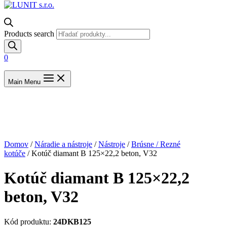
Products search
0
Main Menu
Výpredaj
Domov
/
Náradie a nástroje
/
Nástroje
/
Brúsne / Rezné
kotúče
/ Kotúč diamant B 125×22,2 beton, V32
Kotúč diamant B 125×22,2
beton, V32
Kód produktu:
24DKB125