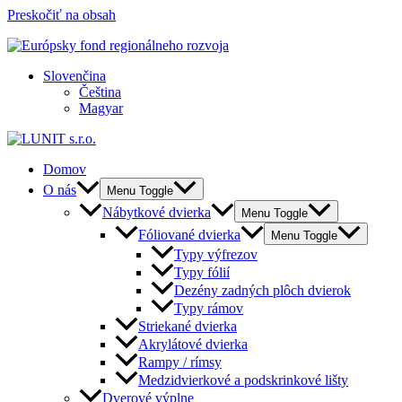
Preskočiť na obsah
Slovenčina
Čeština
Magyar
Domov
O nás
Menu Toggle
Nábytkové dvierka
Menu Toggle
Fóliované dvierka
Menu Toggle
Typy výfrezov
Typy fólií
Dezény zadných plôch dvierok
Typy rámov
Striekané dvierka
Akrylátové dvierka
Rampy / rímsy
Medzidvierkové a podskrinkové lišty
Dverové výplne