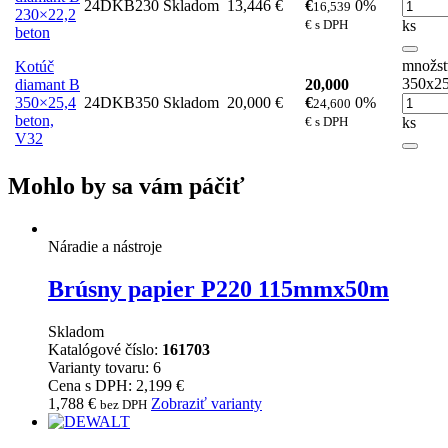
24DKB230
Skladom
13,446 €
€
0%
16,539
230×22,2
€ s DPH
ks
beton
množst
Kotúč
350x25
diamant B
20,000
350×25,4
24DKB350
Skladom
20,000 €
€
0%
24,600
beton,
€ s DPH
ks
V32
Mohlo by sa vám páčiť
Náradie a nástroje
Brúsny papier P220 115mmx50m
Skladom
Katalógové číslo:
161703
Varianty tovaru: 6
Cena s DPH: 2,199 €
1,788
€
Zobraziť varianty
bez DPH