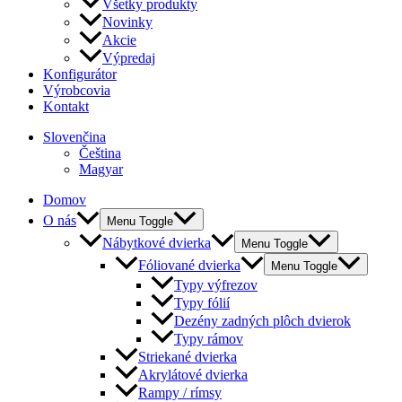
Všetky produkty
Novinky
Akcie
Výpredaj
Konfigurátor
Výrobcovia
Kontakt
Slovenčina
Čeština
Magyar
Domov
O nás
Menu Toggle
Nábytkové dvierka
Menu Toggle
Fóliované dvierka
Menu Toggle
Typy výfrezov
Typy fólií
Dezény zadných plôch dvierok
Typy rámov
Striekané dvierka
Akrylátové dvierka
Rampy / rímsy