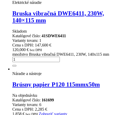
Elektrické náradie
Bruska vibračná DWE6411, 230W,
140×115 mm
Skladom
Katalógové číslo:
41SDWE6411
Varianty tovaru: 1
Cena s DPH: 147,600 €
120,000
€
bez DPH
množstvo Bruska vibračná DWE6411, 230W, 140x115 mm
Náradie a nástroje
Brúsny papier P120 115mmx50m
Na objednávku
Katalógové číslo:
161699
Varianty tovaru: 6
Cena s DPH: 2,285 €
1,858
€
Zobraziť varianty
bez DPH