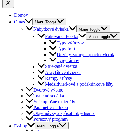
Domov
O nás
Menu Toggle
Nábytkové dvierka
Menu Toggle
Fóliované dvierka
Menu Toggle
Typy výfrezov
Typy fólií
Dezény zadných plôch dvierok
Typy rámov
Striekané dvierka
Akrylátové dvierka
Rampy / rímsy
Medzidvierkové a podskrinkové lišty
Dverové výplne
Toaletné sedátka
Veľkoplošné materiály
Parametre / údržba
Objednávky a spôsob objednania
Porezový program
E-shop
Menu Toggle