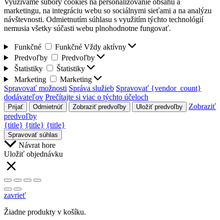
Využívame súbory cookies na personalizovanie obsahu a
marketingu, na integráciu webu so sociálnymi sieťami a na analýzu
návštevnosti. Odmietnutím súhlasu s využitím týchto technológií
nemusia všetky súčasti webu plnohodnotne fungovať.
Funkčné
Funkčné
Vždy aktívny
Predvoľby
Predvoľby
Štatistiky
Štatistiky
Marketing
Marketing
Spravovať možnosti
Správa služieb
Spravovať {vendor_count}
dodávateľov
Prečítajte si viac o týchto účeloch
Zobraziť
Prijať
Odmietnúť
Zobraziť predvoľby
Uložiť predvoľby
predvoľby
{title}
{title}
{title}
Spravovať súhlas
Návrat hore
Uložiť objednávku
zavrieť
Žiadne produkty v košíku.