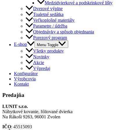
Medzidvierkové a podskrinkové lišty
Dverové výplne
Toaletné sedátka
Veľkoplošné materiály
Parametre / údržba
Objednávky a spôsob objednania
Porezový program
E-shop
Menu Toggle
Všetky produkty
Novinky
Akcie
Výpredaj
Konfigurátor
Výrobcovia
Kontakt
Predajňa
LUNIT s.r.o.
Nábytkové kovanie, fóliované dvierka
Na Rákoši 9263, 96001 Zvolen
IČO
: 45515093