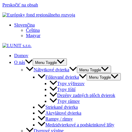
Preskočiť na obsah
Slovenčina
Čeština
Magyar
Domov
O nás
Menu Toggle
Nábytkové dvierka
Menu Toggle
Fóliované dvierka
Menu Toggle
Typy výfrezov
Typy fólií
Dezény zadných plôch dvierok
Typy rámov
Striekané dvierka
Akrylátové dvierka
Rampy / rímsy
Medzidvierkové a podskrinkové lišty
Dverové výplne