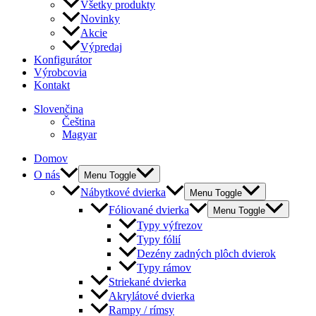
Všetky produkty
Novinky
Akcie
Výpredaj
Konfigurátor
Výrobcovia
Kontakt
Slovenčina
Čeština
Magyar
Domov
O nás
Menu Toggle
Nábytkové dvierka
Menu Toggle
Fóliované dvierka
Menu Toggle
Typy výfrezov
Typy fólií
Dezény zadných plôch dvierok
Typy rámov
Striekané dvierka
Akrylátové dvierka
Rampy / rímsy