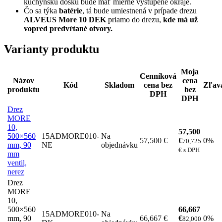
kuchynskú dosku bude mať mierne vystúpené okraje.
Čo sa týka
batérie
, tá bude umiestnená v prípade drezu
ALVEUS More 10 DEK
priamo do drezu,
kde má už
vopred predvŕtané otvory.
Varianty produktu
Moja
Cenníková
Názov
cena
Kód
Skladom
cena bez
Zľav
produktu
bez
DPH
DPH
Drez
MORE
10,
57,500
500×560
15ADMORE010-
Na
57,500 €
€
0%
70,725
mm, 90
NE
objednávku
€ s DPH
mm
ventil,
nerez
Drez
MORE
10,
500×560
66,667
15ADMORE010-
Na
mm, 90
66,667 €
€
0%
82,000