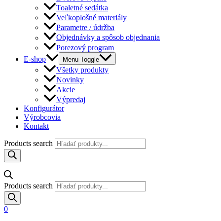
Toaletné sedátka
Veľkoplošné materiály
Parametre / údržba
Objednávky a spôsob objednania
Porezový program
E-shop
Menu Toggle
Všetky produkty
Novinky
Akcie
Výpredaj
Konfigurátor
Výrobcovia
Kontakt
Products search
Products search
0