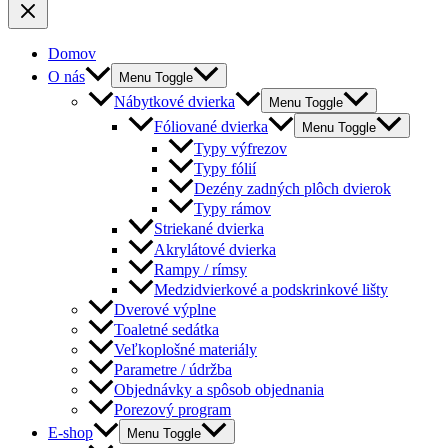
Domov
O nás
Menu Toggle
Nábytkové dvierka
Menu Toggle
Fóliované dvierka
Menu Toggle
Typy výfrezov
Typy fólií
Dezény zadných plôch dvierok
Typy rámov
Striekané dvierka
Akrylátové dvierka
Rampy / rímsy
Medzidvierkové a podskrinkové lišty
Dverové výplne
Toaletné sedátka
Veľkoplošné materiály
Parametre / údržba
Objednávky a spôsob objednania
Porezový program
E-shop
Menu Toggle