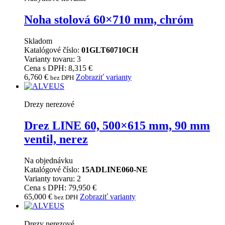
Noha stolová 60×710 mm, chróm
Skladom
Katalógové číslo:
01GLT60710CH
Varianty tovaru: 3
Cena s DPH: 8,315 €
6,760
€
Zobraziť varianty
bez DPH
Drezy nerezové
Drez LINE 60, 500×615 mm, 90 mm
ventil, nerez
Na objednávku
Katalógové číslo:
15ADLINE060-NE
Varianty tovaru: 2
Cena s DPH: 79,950 €
65,000
€
Zobraziť varianty
bez DPH
Drezy nerezové