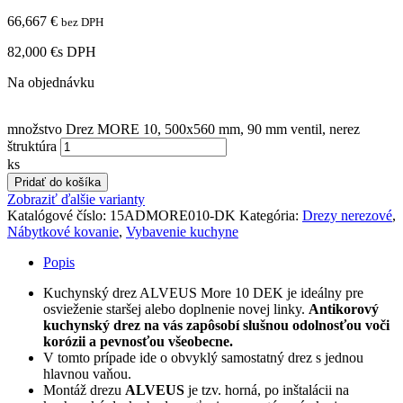
66,667
€
bez DPH
82,000 €
s DPH
Na objednávku
množstvo Drez MORE 10, 500x560 mm, 90 mm ventil, nerez
štruktúra
ks
Pridať do košíka
Zobraziť ďalšie varianty
Katalógové číslo:
15ADMORE010-DK
Kategória:
Drezy nerezové
,
Nábytkové kovanie
,
Vybavenie kuchyne
Popis
Kuchynský drez ALVEUS More 10 DEK je ideálny pre
osvieženie staršej alebo doplnenie novej linky.
Antikorový
kuchynský drez na vás zapôsobí slušnou odolnosťou voči
korózii a pevnosťou všeobecne.
V tomto prípade ide o obvyklý samostatný drez s jednou
hlavnou vaňou.
Montáž drezu
ALVEUS
je tzv. horná, po inštalácii na