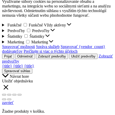
Využívame súbory cookies na personalizovanie obsahu a
marketingu, na integráciu webu so sociálnymi sieťami a na analýzu
návštevnosti. Odmietnutím súhlasu s využitím týchto technológií
nemusia všetky súčasti webu plnohodnotne fungovať.
Funkčné
Funkčné
Vždy aktívny
Predvoľby
Predvoľby
Štatistiky
Štatistiky
Marketing
Marketing
Spravovať možnosti
Správa služieb
Spravovať {vendor_count}
dodávateľov
Prečítajte si viac o týchto účeloch
Zobraziť
Prijať
Odmietnúť
Zobraziť predvoľby
Uložiť predvoľby
predvoľby
{title}
{title}
{title}
Spravovať súhlas
Návrat hore
Uložiť objednávku
zavrieť
Žiadne produkty v košíku.