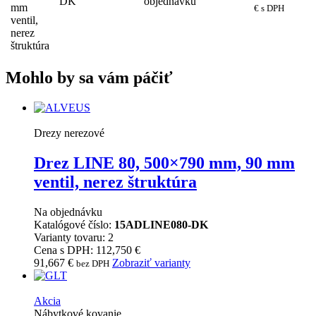
DK
objednávku
mm
€ s DPH
ventil,
nerez
štruktúra
Mohlo by sa vám páčiť
Drezy nerezové
Drez LINE 80, 500×790 mm, 90 mm
ventil, nerez štruktúra
Na objednávku
Katalógové číslo:
15ADLINE080-DK
Varianty tovaru: 2
Cena s DPH: 112,750 €
91,667
€
Zobraziť varianty
bez DPH
Akcia
Nábytkové kovanie