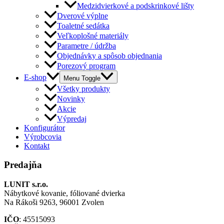
Medzidvierkové a podskrinkové lišty
Dverové výplne
Toaletné sedátka
Veľkoplošné materiály
Parametre / údržba
Objednávky a spôsob objednania
Porezový program
E-shop
Menu Toggle
Všetky produkty
Novinky
Akcie
Výpredaj
Konfigurátor
Výrobcovia
Kontakt
Predajňa
LUNIT s.r.o.
Nábytkové kovanie, fóliované dvierka
Na Rákoši 9263, 96001 Zvolen
IČO
: 45515093