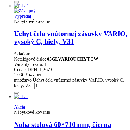
Výpredaj
Nábytkové kovanie
Úchyt čela vnútornej zásuvky VARIO,
vysoký C, biely, V31
Skladom
Katalógové číslo:
05GLVARIOUCHYTCW
Varianty tovaru: 1
Cena s DPH: 1,267 €
1,030
€
bez DPH
množstvo Úchyt čela vnútornej zásuvky VARIO, vysoký C,
biely, V31
Akcia
Nábytkové kovanie
Noha stolová 60×710 mm, čierna