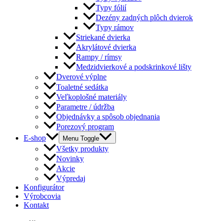
Typy fólií
Dezény zadných plôch dvierok
Typy rámov
Striekané dvierka
Akrylátové dvierka
Rampy / rímsy
Medzidvierkové a podskrinkové lišty
Dverové výplne
Toaletné sedátka
Veľkoplošné materiály
Parametre / údržba
Objednávky a spôsob objednania
Porezový program
E-shop
Menu Toggle
Všetky produkty
Novinky
Akcie
Výpredaj
Konfigurátor
Výrobcovia
Kontakt