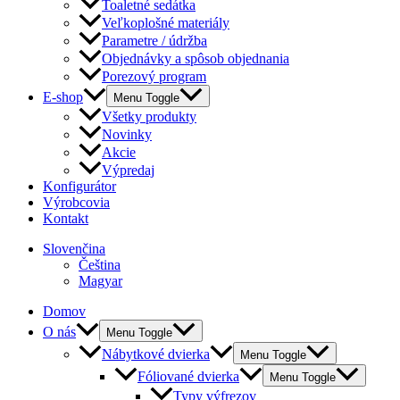
Toaletné sedátka
Veľkoplošné materiály
Parametre / údržba
Objednávky a spôsob objednania
Porezový program
E-shop
Menu Toggle
Všetky produkty
Novinky
Akcie
Výpredaj
Konfigurátor
Výrobcovia
Kontakt
Slovenčina
Čeština
Magyar
Domov
O nás
Menu Toggle
Nábytkové dvierka
Menu Toggle
Fóliované dvierka
Menu Toggle
Typy výfrezov