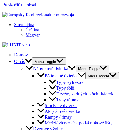
Preskočiť na obsah
Slovenčina
Čeština
Magyar
Domov
O nás
Menu Toggle
Nábytkové dvierka
Menu Toggle
Fóliované dvierka
Menu Toggle
Typy výfrezov
Typy fólií
Dezény zadných plôch dvierok
Typy rámov
Striekané dvierka
Akrylátové dvierka
Rampy / rímsy
Medzidvierkové a podskrinkové lišty
Dverové výplne