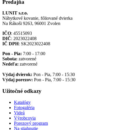
Predajňa
LUNIT s.r.o.
Nábytkové kovanie, fóliované dvierka
Na Rákoši 9263, 96001 Zvolen
IČO
: 45515093
DIČ
: 2023022408
IČ DPH
: SK2023022408
Pon - Pia:
7:00 - 17:00
Sobota:
zatvorené
Nedeľa:
zatvorené
Výdaj dvierok:
Pon - Pia, 7:00 - 15:30
Výdaj porezov:
Pon - Pia, 7:00 - 15:30
Užitočné odkazy
Katalógy
Fotogaléria
Videá
Výrobcovia
Porezový program
Na stiahnutie