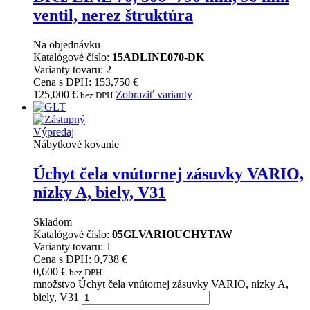
ventil, nerez štruktúra
Na objednávku
Katalógové číslo:
15ADLINE070-DK
Varianty tovaru: 2
Cena s DPH: 153,750 €
125,000
€
Zobraziť varianty
bez DPH
Výpredaj
Nábytkové kovanie
Úchyt čela vnútornej zásuvky VARIO,
nízky A, biely, V31
Skladom
Katalógové číslo:
05GLVARIOUCHYTAW
Varianty tovaru: 1
Cena s DPH: 0,738 €
0,600
€
bez DPH
množstvo Úchyt čela vnútornej zásuvky VARIO, nízky A,
biely, V31