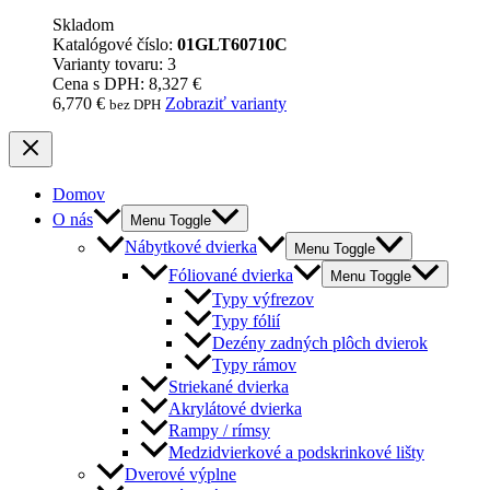
Skladom
Katalógové číslo:
01GLT60710C
Varianty tovaru: 3
Cena s DPH: 8,327 €
6,770
€
Zobraziť varianty
bez DPH
Domov
O nás
Menu Toggle
Nábytkové dvierka
Menu Toggle
Fóliované dvierka
Menu Toggle
Typy výfrezov
Typy fólií
Dezény zadných plôch dvierok
Typy rámov
Striekané dvierka
Akrylátové dvierka
Rampy / rímsy
Medzidvierkové a podskrinkové lišty
Dverové výplne