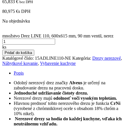
65,833
€
bez DPH
80,975 €
s DPH
Na objednávku
množstvo Drez LINE 110, 600x615 mm, 90 mm ventil, nerez
ks
Pridať do košíka
Katalógové číslo:
15ADLINE110-NE
Kategória:
Drezy nerezové
,
Nábytkové kovanie
,
Vybavenie kuchyne
Popis
Odolný nerezový drez značky
Alveus
je určený na
zabudovanie drezu na pracovnú dosku.
Jednoduché udržiavanie čistoty drezu.
Nerezové drezy majú
odolnosť voči vysokým teplotám.
Hlavnou prednosť tohto nerezového drezu je funkcia
CrNi
(vyrobené z chrómniklovej ocele s obsahom 18% chróm a
10% nikel).
Nerezové drezy sa hodia do každej kuchyne, vďaka ich
neutrálnemu vzhľadu.