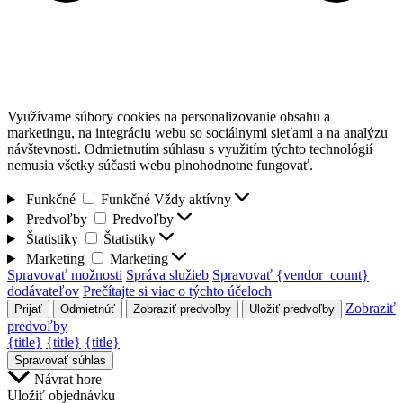
Využívame súbory cookies na personalizovanie obsahu a
marketingu, na integráciu webu so sociálnymi sieťami a na analýzu
návštevnosti. Odmietnutím súhlasu s využitím týchto technológií
nemusia všetky súčasti webu plnohodnotne fungovať.
Funkčné
Funkčné
Vždy aktívny
Predvoľby
Predvoľby
Štatistiky
Štatistiky
Marketing
Marketing
Spravovať možnosti
Správa služieb
Spravovať {vendor_count}
dodávateľov
Prečítajte si viac o týchto účeloch
Zobraziť
Prijať
Odmietnúť
Zobraziť predvoľby
Uložiť predvoľby
predvoľby
{title}
{title}
{title}
Spravovať súhlas
Návrat hore
Uložiť objednávku