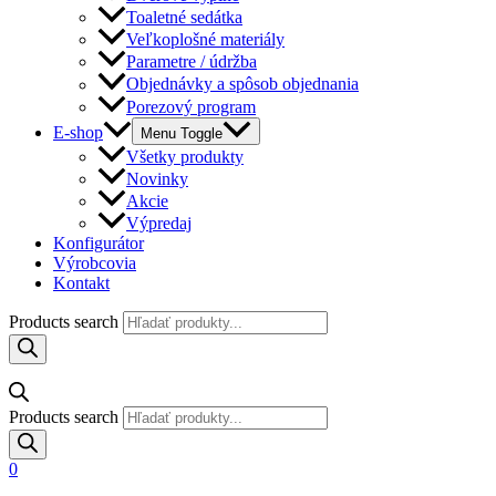
Toaletné sedátka
Veľkoplošné materiály
Parametre / údržba
Objednávky a spôsob objednania
Porezový program
E-shop
Menu Toggle
Všetky produkty
Novinky
Akcie
Výpredaj
Konfigurátor
Výrobcovia
Kontakt
Products search
Products search
0