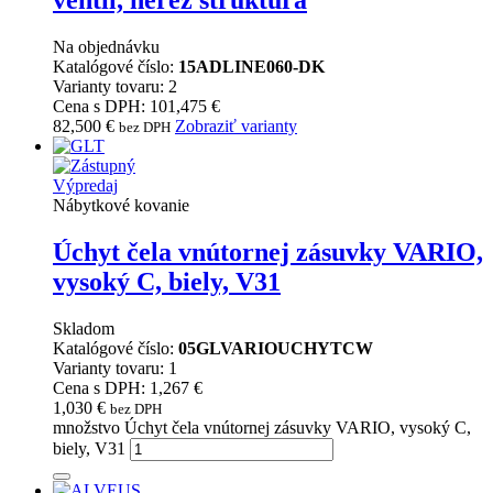
ventil, nerez štruktúra
Na objednávku
Katalógové číslo:
15ADLINE060-DK
Varianty tovaru: 2
Cena s DPH: 101,475 €
82,500
€
Zobraziť varianty
bez DPH
Výpredaj
Nábytkové kovanie
Úchyt čela vnútornej zásuvky VARIO,
vysoký C, biely, V31
Skladom
Katalógové číslo:
05GLVARIOUCHYTCW
Varianty tovaru: 1
Cena s DPH: 1,267 €
1,030
€
bez DPH
množstvo Úchyt čela vnútornej zásuvky VARIO, vysoký C,
biely, V31