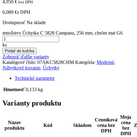
4,950
€
bez DPH
6,089 €
s DPH
Dostupnosť
Na sklade
množstvo Úchytka C 5828 Campana, 256 mm, chróm mat G6
ks
Pridať do košíka
Zobraziť ďalšie varianty
Katalógové číslo:
07AKC5828CHM
Kategória:
Moderné
,
Nábytkové kovanie
,
Úchytky
Technické parametre
Hmotnosť
0,133 kg
Varianty produktu
Moja
Cenníková
Názov
cena
Kód
Skladom
cena bez
Z
produktu
bez
DPH
DPH