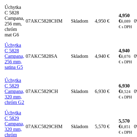
Úchytka
C 5828
4,950
Campana,
07AKC5828CHM
Skladom
4,950 €
€
6,089
256 mm,
€ s DPH
chróm
mat G6
Úchytka
C 5828
4,940
Campana,
07AKC5828SA
Skladom
4,940 €
€
6,076
256 mm,
€ s DPH
satina G5
Úchytka
C 5829
6,930
Campana,
07AKC5829CH
Skladom
6,930 €
€
8,524
320 mm,
€ s DPH
chróm G2
Úchytka
C 5829
5,570
Campana,
07AKC5829CHM
Skladom
5,570 €
€
6,851
320 mm,
€ s DPH
chróm