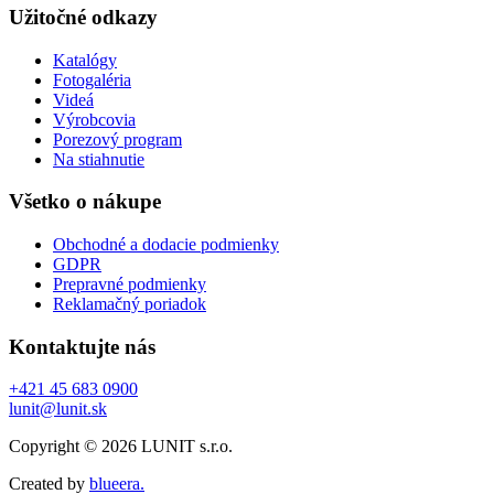
Užitočné odkazy
Katalógy
Fotogaléria
Videá
Výrobcovia
Porezový program
Na stiahnutie
Všetko o nákupe
Obchodné a dodacie podmienky
GDPR
Prepravné podmienky
Reklamačný poriadok
Kontaktujte nás
+421 45 683 0900
lunit@lunit.sk
Copyright © 2026 LUNIT s.r.o.
Created by
blueera.