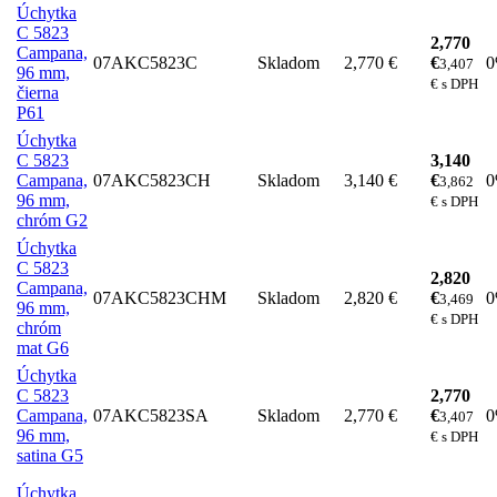
Úchytka
C 5823
2,770
Campana,
07AKC5823C
Skladom
2,770 €
€
3,407
96 mm,
€ s DPH
čierna
P61
Úchytka
C 5823
3,140
Campana,
07AKC5823CH
Skladom
3,140 €
€
3,862
96 mm,
€ s DPH
chróm G2
Úchytka
C 5823
2,820
Campana,
07AKC5823CHM
Skladom
2,820 €
€
3,469
96 mm,
€ s DPH
chróm
mat G6
Úchytka
C 5823
2,770
Campana,
07AKC5823SA
Skladom
2,770 €
€
3,407
96 mm,
€ s DPH
satina G5
Úchytka