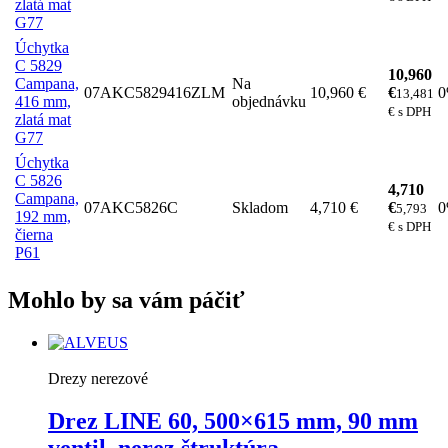
zlatá mat
G77
Úchytka
C 5829
10,960
Campana,
Na
07AKC5829416ZLM
10,960 €
€
13,481
416 mm,
objednávku
€ s DPH
zlatá mat
G77
Úchytka
C 5826
4,710
Campana,
07AKC5826C
Skladom
4,710 €
€
5,793
192 mm,
€ s DPH
čierna
P61
Mohlo by sa vám páčiť
Drezy nerezové
Drez LINE 60, 500×615 mm, 90 mm