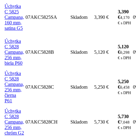
Úchytka
C 5825
3,390
Campana,
07AKC5825SA
Skladom
3,390 €
€
4,170
160 mm,
€ s DPH
satina G5
Úchytka
C 5828
5,120
Campana,
07AKC5828B
Skladom
5,120 €
€
6,298
256 mm,
€ s DPH
biela P60
Úchytka
C 5828
5,250
Campana,
07AKC5828C
Skladom
5,250 €
€
6,458
256 mm,
€ s DPH
čierna
P61
Úchytka
C 5828
5,730
Campana,
07AKC5828CH
Skladom
5,730 €
€
7,048
256 mm,
€ s DPH
chróm G2