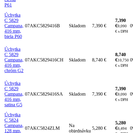
P61
Úchytka
C 5829
7,390
Campana,
07AKC5829416B
Skladom
7,390 €
€
9,090
416 mm,
€ s DPH
biela P60
Úchytka
C 5829
8,740
Campana,
07AKC5829416CH
Skladom
8,740 €
€
10,750
416 mm,
€ s DPH
chróm G2
Úchytka
C 5829
7,390
Campana,
07AKC5829416SA
Skladom
7,390 €
€
9,090
416 mm,
€ s DPH
satina G5
Úchytka
C 5824
5,280
Campana,
Na
07AKC5824ZLM
5,280 €
€
6,494
128 mm,
objednávku