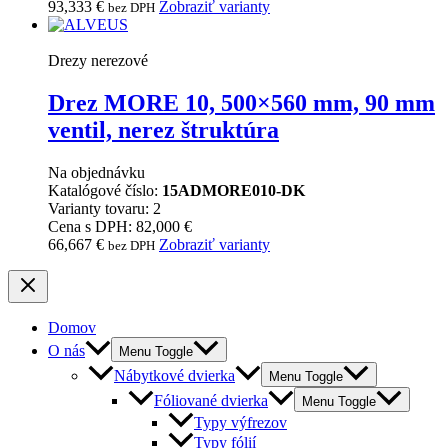
93,333
€
Zobraziť varianty
bez DPH
Drezy nerezové
Drez MORE 10, 500×560 mm, 90 mm
ventil, nerez štruktúra
Na objednávku
Katalógové číslo:
15ADMORE010-DK
Varianty tovaru: 2
Cena s DPH: 82,000 €
66,667
€
Zobraziť varianty
bez DPH
Domov
O nás
Menu Toggle
Nábytkové dvierka
Menu Toggle
Fóliované dvierka
Menu Toggle
Typy výfrezov
Typy fólií