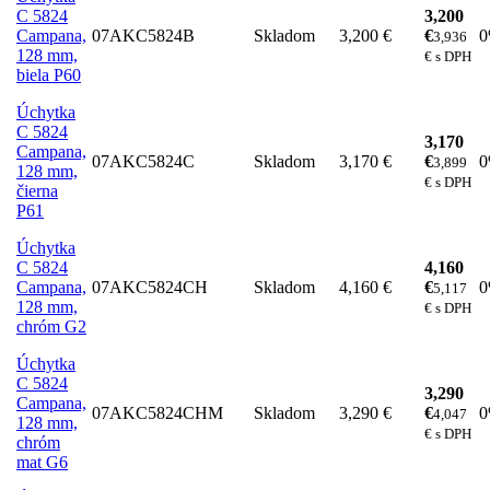
C 5824
3,200
Campana,
07AKC5824B
Skladom
3,200 €
€
3,936
128 mm,
€ s DPH
biela P60
Úchytka
C 5824
3,170
Campana,
07AKC5824C
Skladom
3,170 €
€
3,899
128 mm,
€ s DPH
čierna
P61
Úchytka
C 5824
4,160
Campana,
07AKC5824CH
Skladom
4,160 €
€
5,117
128 mm,
€ s DPH
chróm G2
Úchytka
C 5824
3,290
Campana,
07AKC5824CHM
Skladom
3,290 €
€
4,047
128 mm,
€ s DPH
chróm
mat G6