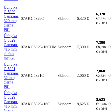
Úchytka
C 5829
6,320
Campana,
07AKC5829C
Skladom
6,320 €
€
7,774
320 mm,
€ s DPH
čierna
P61
Úchytka
C 5829
7,390
Campana,
07AKC5829416CHM
Skladom
7,390 €
€
9,090
416 mm,
€ s DPH
chróm
mat G6
Úchytka
C 5821
2,060
Campana,
07AKC5821C
Skladom
2,060 €
€
2,534
32 mm,
€ s DPH
čierna
P61
Úchytka
C 5829
8,625
Campana,
07AKC5829416C
Skladom
8,625 €
€
10,609
416 mm,
€ s DPH
čierna