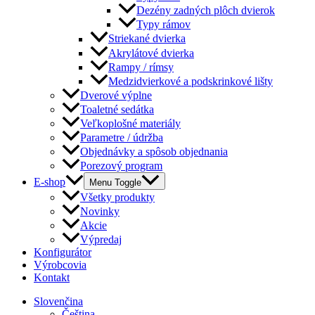
Dezény zadných plôch dvierok
Typy rámov
Striekané dvierka
Akrylátové dvierka
Rampy / rímsy
Medzidvierkové a podskrinkové lišty
Dverové výplne
Toaletné sedátka
Veľkoplošné materiály
Parametre / údržba
Objednávky a spôsob objednania
Porezový program
E-shop
Menu Toggle
Všetky produkty
Novinky
Akcie
Výpredaj
Konfigurátor
Výrobcovia
Kontakt
Slovenčina
Čeština