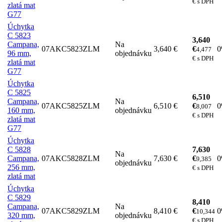
€ s DPH
zlatá mat
G77
Úchytka
C 5823
3,640
Campana,
Na
07AKC5823ZLM
3,640 €
€
4,477
96 mm,
objednávku
€ s DPH
zlatá mat
G77
Úchytka
C 5825
6,510
Campana,
Na
07AKC5825ZLM
6,510 €
€
8,007
160 mm,
objednávku
€ s DPH
zlatá mat
G77
Úchytka
C 5828
7,630
Na
Campana,
07AKC5828ZLM
7,630 €
€
9,385
objednávku
256 mm,
€ s DPH
zlatá mat
Úchytka
C 5829
8,410
Campana,
Na
07AKC5829ZLM
8,410 €
€
10,344
320 mm,
objednávku
€ s DPH