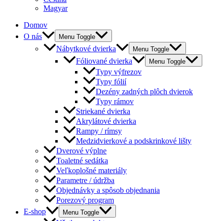
Magyar
Domov
O nás
Menu Toggle
Nábytkové dvierka
Menu Toggle
Fóliované dvierka
Menu Toggle
Typy výfrezov
Typy fólií
Dezény zadných plôch dvierok
Typy rámov
Striekané dvierka
Akrylátové dvierka
Rampy / rímsy
Medzidvierkové a podskrinkové lišty
Dverové výplne
Toaletné sedátka
Veľkoplošné materiály
Parametre / údržba
Objednávky a spôsob objednania
Porezový program
E-shop
Menu Toggle