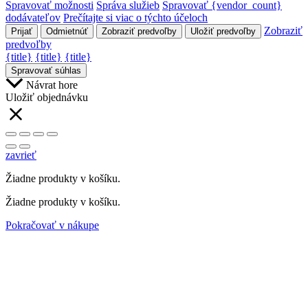
Spravovať možnosti
Správa služieb
Spravovať {vendor_count}
dodávateľov
Prečítajte si viac o týchto účeloch
Zobraziť
Prijať
Odmietnúť
Zobraziť predvoľby
Uložiť predvoľby
predvoľby
{title}
{title}
{title}
Spravovať súhlas
Návrat hore
Uložiť objednávku
zavrieť
Žiadne produkty v košíku.
Žiadne produkty v košíku.
Pokračovať v nákupe