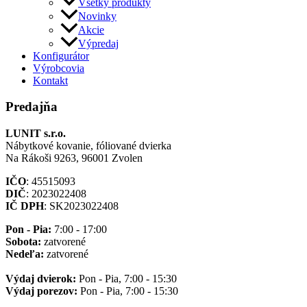
Všetky produkty
Novinky
Akcie
Výpredaj
Konfigurátor
Výrobcovia
Kontakt
Predajňa
LUNIT s.r.o.
Nábytkové kovanie, fóliované dvierka
Na Rákoši 9263, 96001 Zvolen
IČO
: 45515093
DIČ
: 2023022408
IČ DPH
: SK2023022408
Pon - Pia:
7:00 - 17:00
Sobota:
zatvorené
Nedeľa:
zatvorené
Výdaj dvierok:
Pon - Pia, 7:00 - 15:30
Výdaj porezov:
Pon - Pia, 7:00 - 15:30