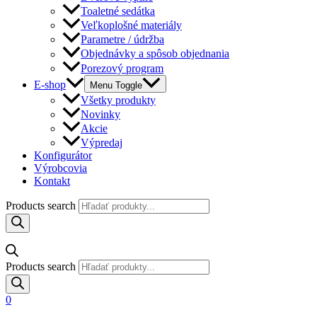
Toaletné sedátka
Veľkoplošné materiály
Parametre / údržba
Objednávky a spôsob objednania
Porezový program
E-shop
Menu Toggle
Všetky produkty
Novinky
Akcie
Výpredaj
Konfigurátor
Výrobcovia
Kontakt
Products search
Products search
0