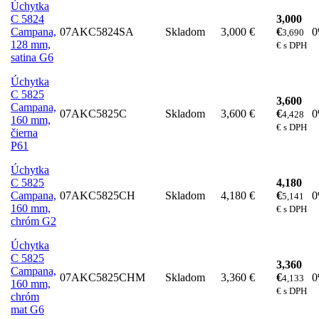
Úchytka
C 5824
3,000
Campana,
07AKC5824SA
Skladom
3,000 €
€
3,690
128 mm,
€ s DPH
satina G6
Úchytka
C 5825
3,600
Campana,
07AKC5825C
Skladom
3,600 €
€
4,428
160 mm,
€ s DPH
čierna
P61
Úchytka
C 5825
4,180
Campana,
07AKC5825CH
Skladom
4,180 €
€
5,141
160 mm,
€ s DPH
chróm G2
Úchytka
C 5825
3,360
Campana,
07AKC5825CHM
Skladom
3,360 €
€
4,133
160 mm,
€ s DPH
chróm
mat G6