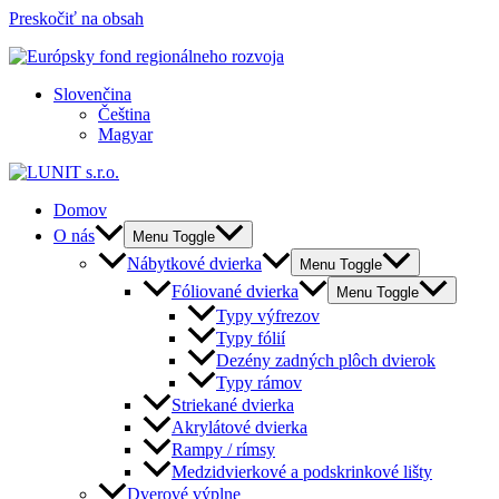
Preskočiť na obsah
Slovenčina
Čeština
Magyar
Domov
O nás
Menu Toggle
Nábytkové dvierka
Menu Toggle
Fóliované dvierka
Menu Toggle
Typy výfrezov
Typy fólií
Dezény zadných plôch dvierok
Typy rámov
Striekané dvierka
Akrylátové dvierka
Rampy / rímsy
Medzidvierkové a podskrinkové lišty
Dverové výplne