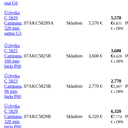
mat G6
Úchytka
C 5829
5,570
Campana,
07AKC5829SA
Skladom
5,570 €
€
6,851
320 mm,
€ s DPH
satina G5
Úchytka
C 5825
3,600
Campana,
07AKC5825B
Skladom
3,600 €
€
4,428
160 mm,
€ s DPH
biela P60
Úchytka
C 5823
2,770
Campana,
07AKC5823B
Skladom
2,770 €
€
3,407
96 mm,
€ s DPH
biela P60
Úchytka
C 5829
6,320
Campana,
07AKC5829B
Skladom
6,320 €
€
7,774
320 mm,
€ s DPH
biela P60