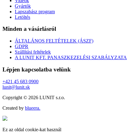
Videók
Gyártók
Lapszabász program
Letöltés
Minden a vásárlásról
ÁLTALÁNOS FELTÉTELEK (ÁSZF)
GDPR
Szállítási feltételek
A LUNIT KFT. PANASZKEZELÉSI SZABÁLYZATA
Lépjen kapcsolatba velünk
+421 45 683 0900
lunit@lunit.sk
Copyright © 2026 LUNIT s.r.o.
Created by
blueera.
Ez az oldal cookie-kat használ