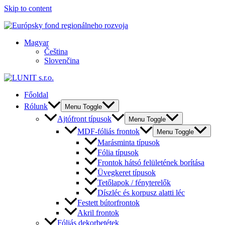
Skip to content
Magyar
Čeština
Slovenčina
Főoldal
Rólunk
Menu Toggle
Ajtófront típusok
Menu Toggle
MDF-fóliás frontok
Menu Toggle
Marásminta típusok
Fólia típusok
Frontok hátsó felületének borítása
Üvegkeret típusok
Tetőlapok / fényterelők
Díszléc és korpusz alatti léc
Festett bútorfrontok
Akril frontok
Fóliás dekorbetétek