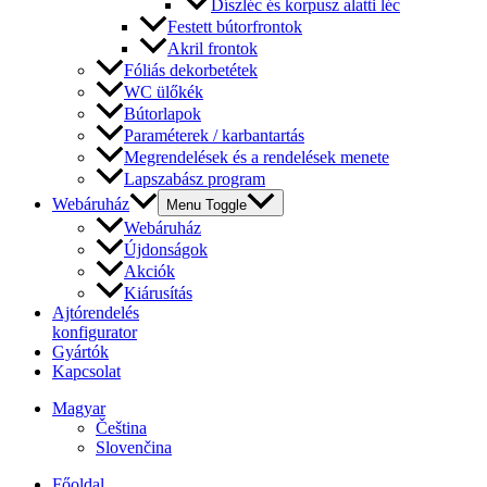
Díszléc és korpusz alatti léc
Festett bútorfrontok
Akril frontok
Fóliás dekorbetétek
WC ülőkék
Bútorlapok
Paraméterek / karbantartás
Megrendelések és a rendelések menete
Lapszabász program
Webáruház
Menu Toggle
Webáruház
Újdonságok
Akciók
Kiárusítás
Ajtórendelés
konfigurator
Gyártók
Kapcsolat
Magyar
Čeština
Slovenčina
Főoldal