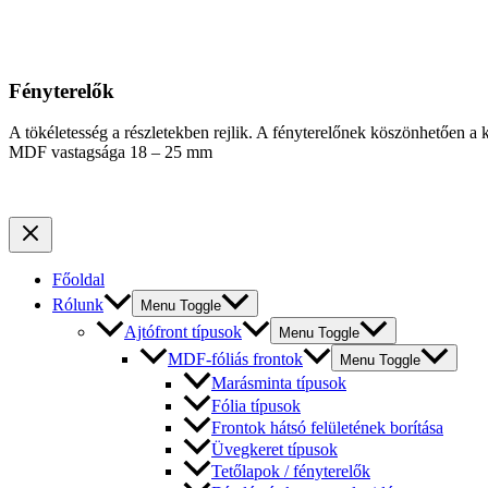
Fényterelők
A tökéletesség a részletekben rejlik. A fényterelőnek köszönhetően a
MDF vastagsága 18 – 25 mm
Főoldal
Rólunk
Menu Toggle
Ajtófront típusok
Menu Toggle
MDF-fóliás frontok
Menu Toggle
Marásminta típusok
Fólia típusok
Frontok hátsó felületének borítása
Üvegkeret típusok
Tetőlapok / fényterelők