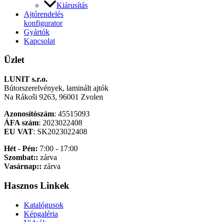
Kiárusítás
Ajtórendelés
konfigurator
Gyártók
Kapcsolat
Üzlet
LUNIT s.r.o.
Bútorszerelvények, laminált ajtók
Na Rákoši 9263, 96001 Zvolen
Azonosítószám
: 45515093
ÁFA szám
: 2023022408
EU VAT
: SK2023022408
Hét - Pén:
7:00 - 17:00
Szombat::
zárva
Vasárnap::
zárva
Hasznos Linkek
Katalógusok
Képgaléria