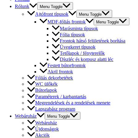
Rólunk
Menu Toggle
Ajtófront típusok
Menu Toggle
MDF-fóliás frontok
Menu Toggle
Marásminta típusok
Fólia típusok
Frontok hátsó felületének borítása
Üvegkeret típusok
Tetőlapok / fényterelők
Díszléc és korpusz alatti léc
Festett bútorfrontok
Akril frontok
Fóliás dekorbetétek
WC ülőkék
Bútorlapok
Paraméterek / karbantartás
Megrendelések és a rendelések menete
Lapszabász program
Webáruház
Menu Toggle
Webáruház
Újdonságok
Akciók