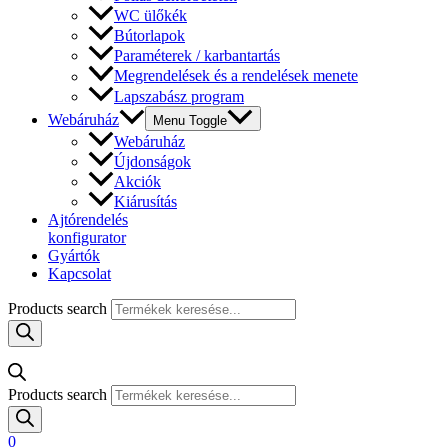
WC ülőkék
Bútorlapok
Paraméterek / karbantartás
Megrendelések és a rendelések menete
Lapszabász program
Webáruház
Menu Toggle
Webáruház
Újdonságok
Akciók
Kiárusítás
Ajtórendelés
konfigurator
Gyártók
Kapcsolat
Products search
Products search
0