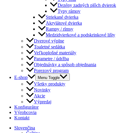
Dezény zadných plôch dvierok
Typy rámov
Striekané dvierka
Akrylátové dvierka
Rampy / rímsy
Medzidvierkové a podskrinkové lišty
Dverové výplne
Toaletné sedátka
Veľkoplošné materiály
Parametre / údržba
Objednávky a spôsob objednania
Porezový program
E-shop
Menu Toggle
Všetky produkty
Novinky
Akcie
Výpredaj
Konfigurátor
Výrobcovia
Kontakt
Slovenčina