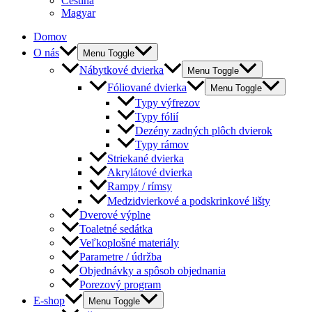
Čeština
Magyar
Domov
O nás
Menu Toggle
Nábytkové dvierka
Menu Toggle
Fóliované dvierka
Menu Toggle
Typy výfrezov
Typy fólií
Dezény zadných plôch dvierok
Typy rámov
Striekané dvierka
Akrylátové dvierka
Rampy / rímsy
Medzidvierkové a podskrinkové lišty
Dverové výplne
Toaletné sedátka
Veľkoplošné materiály
Parametre / údržba
Objednávky a spôsob objednania
Porezový program
E-shop
Menu Toggle