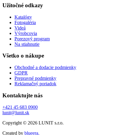
Užitočné odkazy
Katalógy
Fotogaléria
Videá
Výrobcovia
Porezový program
Na stiahnutie
Všetko o nákupe
Obchodné a dodacie podmienky
GDPR
Prepravné podmienky
Reklamačný poriadok
Kontaktujte nás
+421 45 683 0900
lunit@lunit.sk
Copyright © 2026 LUNIT s.r.o.
Created by
blueera.