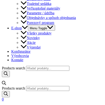
Toaletné sedátka
Veľkoplošné materiály
Parametre / údržba
Objednávky a spôsob objednania
Porezový program
E-shop
Menu Toggle
Všetky produkty
Novinky
Akcie
Výpredaj
Konfigurátor
Výrobcovia
Kontakt
Products search
Products search
0