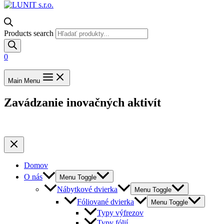
Products search
0
Main Menu
Zavádzanie inovačných aktivít
Domov
O nás
Menu Toggle
Nábytkové dvierka
Menu Toggle
Fóliované dvierka
Menu Toggle
Typy výfrezov
Typy fólií