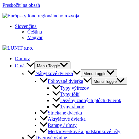
Preskočiť na obsah
Slovenčina
Čeština
Magyar
Domov
O nás
Menu Toggle
Nábytkové dvierka
Menu Toggle
Fóliované dvierka
Menu Toggle
Typy výfrezov
Typy fólií
Dezény zadných plôch dvierok
Typy rámov
Striekané dvierka
Akrylátové dvierka
Rampy / rímsy
Medzidvierkové a podskrinkové lišty
Dverové výplne