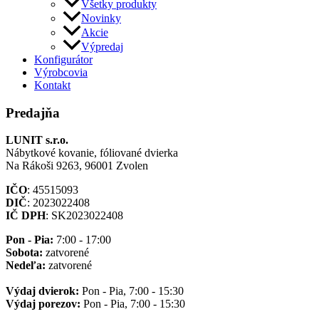
Všetky produkty
Novinky
Akcie
Výpredaj
Konfigurátor
Výrobcovia
Kontakt
Predajňa
LUNIT s.r.o.
Nábytkové kovanie, fóliované dvierka
Na Rákoši 9263, 96001 Zvolen
IČO
: 45515093
DIČ
: 2023022408
IČ DPH
: SK2023022408
Pon - Pia:
7:00 - 17:00
Sobota:
zatvorené
Nedeľa:
zatvorené
Výdaj dvierok:
Pon - Pia, 7:00 - 15:30
Výdaj porezov:
Pon - Pia, 7:00 - 15:30