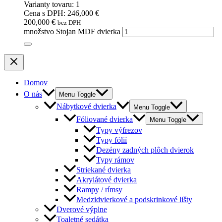
Varianty tovaru: 1
Cena s DPH: 246,000 €
200,000
€
bez DPH
množstvo Stojan MDF dvierka
Domov
O nás
Menu Toggle
Nábytkové dvierka
Menu Toggle
Fóliované dvierka
Menu Toggle
Typy výfrezov
Typy fólií
Dezény zadných plôch dvierok
Typy rámov
Striekané dvierka
Akrylátové dvierka
Rampy / rímsy
Medzidvierkové a podskrinkové lišty
Dverové výplne
Toaletné sedátka