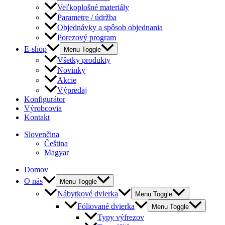
Veľkoplošné materiály
Parametre / údržba
Objednávky a spôsob objednania
Porezový program
E-shop
Menu Toggle
Všetky produkty
Novinky
Akcie
Výpredaj
Konfigurátor
Výrobcovia
Kontakt
Slovenčina
Čeština
Magyar
Domov
O nás
Menu Toggle
Nábytkové dvierka
Menu Toggle
Fóliované dvierka
Menu Toggle
Typy výfrezov