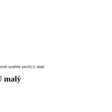
suvné systémy proALU malý
U malý