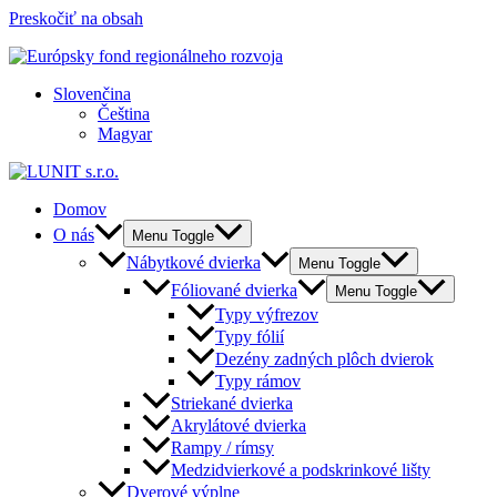
Preskočiť na obsah
Slovenčina
Čeština
Magyar
Domov
O nás
Menu Toggle
Nábytkové dvierka
Menu Toggle
Fóliované dvierka
Menu Toggle
Typy výfrezov
Typy fólií
Dezény zadných plôch dvierok
Typy rámov
Striekané dvierka
Akrylátové dvierka
Rampy / rímsy
Medzidvierkové a podskrinkové lišty
Dverové výplne