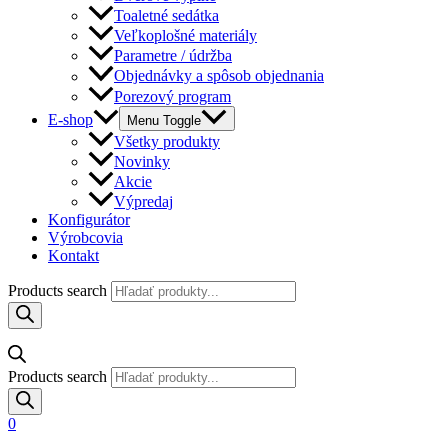
Toaletné sedátka
Veľkoplošné materiály
Parametre / údržba
Objednávky a spôsob objednania
Porezový program
E-shop
Menu Toggle
Všetky produkty
Novinky
Akcie
Výpredaj
Konfigurátor
Výrobcovia
Kontakt
Products search
Products search
0