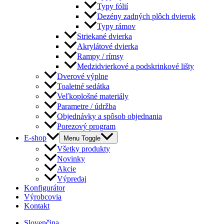
Typy fólií
Dezény zadných plôch dvierok
Typy rámov
Striekané dvierka
Akrylátové dvierka
Rampy / rímsy
Medzidvierkové a podskrinkové lišty
Dverové výplne
Toaletné sedátka
Veľkoplošné materiály
Parametre / údržba
Objednávky a spôsob objednania
Porezový program
E-shop
Menu Toggle
Všetky produkty
Novinky
Akcie
Výpredaj
Konfigurátor
Výrobcovia
Kontakt
Slovenčina