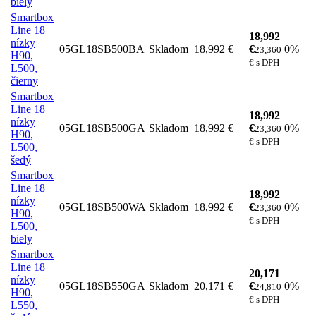
biely
Smartbox
Line 18
18,992
nízky
05GL18SB500BA
Skladom
18,992 €
€
0%
23,360
H90,
€ s DPH
L500,
čierny
Smartbox
Line 18
18,992
nízky
05GL18SB500GA
Skladom
18,992 €
€
0%
23,360
H90,
€ s DPH
L500,
šedý
Smartbox
Line 18
18,992
nízky
05GL18SB500WA
Skladom
18,992 €
€
0%
23,360
H90,
€ s DPH
L500,
biely
Smartbox
Line 18
20,171
nízky
05GL18SB550GA
Skladom
20,171 €
€
0%
24,810
H90,
€ s DPH
L550,