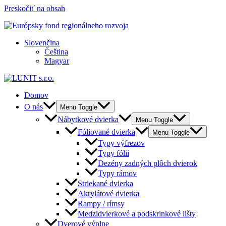
Preskočiť na obsah
Slovenčina
Čeština
Magyar
Domov
O nás
Menu Toggle
Nábytkové dvierka
Menu Toggle
Fóliované dvierka
Menu Toggle
Typy výfrezov
Typy fólií
Dezény zadných plôch dvierok
Typy rámov
Striekané dvierka
Akrylátové dvierka
Rampy / rímsy
Medzidvierkové a podskrinkové lišty
Dverové výplne