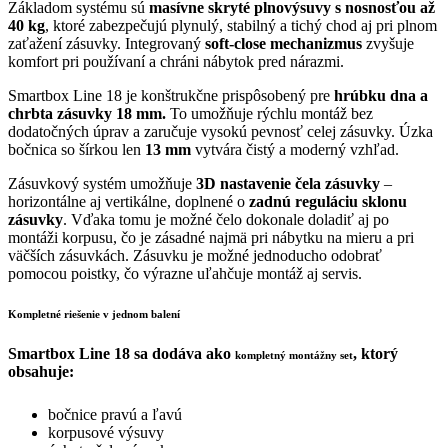
Základom systému sú
masívne skryté plnovýsuvy s nosnosťou až
40 kg
, ktoré zabezpečujú plynulý, stabilný a tichý chod aj pri plnom
zaťažení zásuvky. Integrovaný
soft-close mechanizmus
zvyšuje
komfort pri používaní a chráni nábytok pred nárazmi.
Smartbox Line 18 je konštrukčne prispôsobený pre
hrúbku dna a
chrbta zásuvky 18 mm.
To umožňuje rýchlu montáž bez
dodatočných úprav a zaručuje vysokú pevnosť celej zásuvky. Úzka
bočnica so šírkou len
13 mm
vytvára čistý a moderný vzhľad.
Zásuvkový systém umožňuje
3D nastavenie čela zásuvky
–
horizontálne aj vertikálne, doplnené o
zadnú reguláciu sklonu
zásuvky
. Vďaka tomu je možné čelo dokonale doladiť aj po
montáži korpusu, čo je zásadné najmä pri nábytku na mieru a pri
väčších zásuvkách.
Zásuvku je možné jednoducho odobrať
pomocou poistky, čo výrazne uľahčuje montáž aj servis.
Kompletné riešenie v jednom balení
Smartbox Line 18 sa dodáva ako
, ktorý
kompletný montážny set
obsahuje:
bočnice pravú a ľavú
korpusové výsuvy