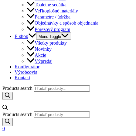
Toaletné sedátka
Veľkoplošné materiály
Parametre / údržba
Objednávky a spôsob objednania
Porezový program
E-shop
Menu Toggle
Všetky produkty
Novinky
Akcie
Výpredaj
Konfigurátor
Výrobcovia
Kontakt
Products search
Products search
0