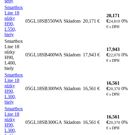
šedý
Smartbox
Line 18
20,171
nízky
05GL18SB550WA
Skladom
20,171 €
€
0%
24,810
H90,
€ s DPH
L550,
biely
Smartbox
Line 18
17,943
nízky
05GL18SB400WA
Skladom
17,943 €
€
0%
22,070
H90,
€ s DPH
L400,
biely
Smartbox
Line 18
16,561
nízky
05GL18SB300WA
Skladom
16,561 €
€
0%
20,370
H90,
€ s DPH
L300,
biely
Smartbox
Line 18
16,561
nízky
05GL18SB300GA
Skladom
16,561 €
€
0%
20,370
H90,
€ s DPH
L300,