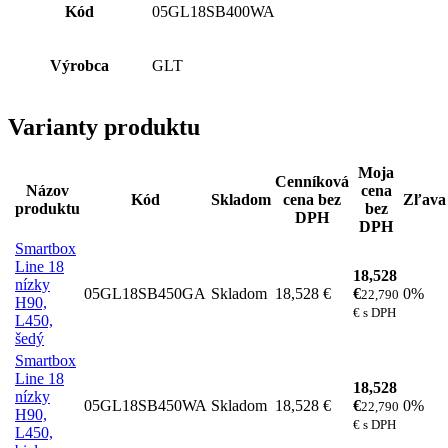
Kód
05GL18SB400WA
Výrobca
GLT
Varianty produktu
Moja
Cenníková
Názov
cena
Kód
Skladom
cena bez
Zľava
produktu
bez
DPH
DPH
Smartbox
Line 18
18,528
nízky
05GL18SB450GA
Skladom
18,528 €
€
0%
22,790
H90,
€ s DPH
L450,
šedý
Smartbox
Line 18
18,528
nízky
05GL18SB450WA
Skladom
18,528 €
€
0%
22,790
H90,
€ s DPH
L450,