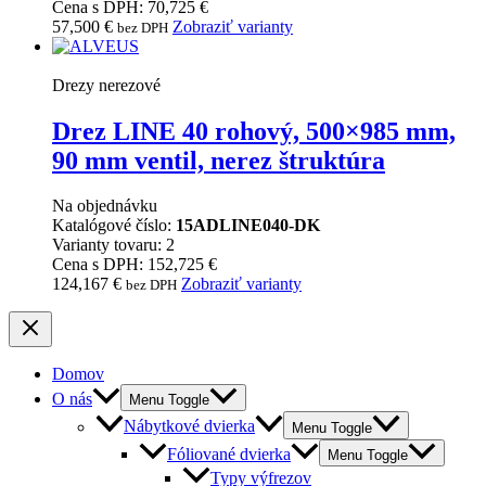
Cena s DPH: 70,725 €
57,500
€
Zobraziť varianty
bez DPH
Drezy nerezové
Drez LINE 40 rohový, 500×985 mm,
90 mm ventil, nerez štruktúra
Na objednávku
Katalógové číslo:
15ADLINE040-DK
Varianty tovaru: 2
Cena s DPH: 152,725 €
124,167
€
Zobraziť varianty
bez DPH
Domov
O nás
Menu Toggle
Nábytkové dvierka
Menu Toggle
Fóliované dvierka
Menu Toggle
Typy výfrezov