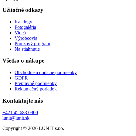
Užitočné odkazy
Katalógy
Fotogaléria
Videá
Výrobcovia
Porezový program
Na stiahnutie
Všetko o nákupe
Obchodné a dodacie podmienky
GDPR
Prepravné podmienky
Reklamačný poriadok
Kontaktujte nás
+421 45 683 0900
lunit@lunit.sk
Copyright © 2026 LUNIT s.r.o.