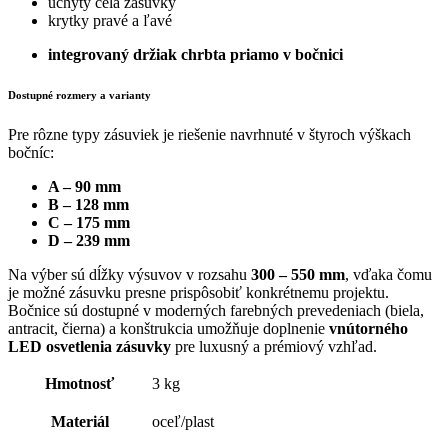
úchyty čela zásuvky
krytky pravé a ľavé
integrovaný držiak chrbta priamo v bočnici
Dostupné rozmery a varianty
Pre rôzne typy zásuviek je riešenie navrhnuté v štyroch výškach
bočníc:
A – 90 mm
B – 128 mm
C – 175 mm
D – 239 mm
Na výber sú dĺžky výsuvov v rozsahu
300 – 550 mm
, vďaka čomu
je možné zásuvku presne prispôsobiť konkrétnemu projektu.
Bočnice sú dostupné v moderných farebných prevedeniach (biela,
antracit, čierna) a konštrukcia umožňuje doplnenie
vnútorného
LED osvetlenia zásuvky
pre luxusný a prémiový vzhľad.
Hmotnosť
3 kg
Materiál
oceľ/plast