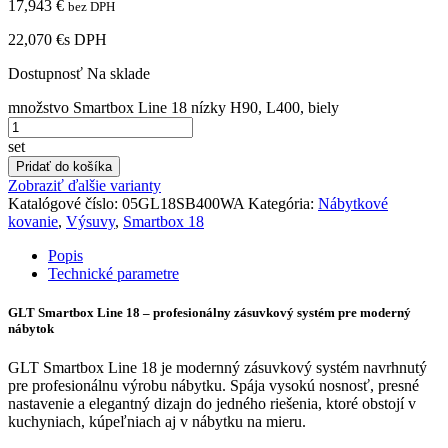
17,943
€
bez DPH
22,070 €
s DPH
Dostupnosť
Na sklade
množstvo Smartbox Line 18 nízky H90, L400, biely
set
Pridať do košíka
Zobraziť ďalšie varianty
Katalógové číslo:
05GL18SB400WA
Kategória:
Nábytkové
kovanie
,
Výsuvy
,
Smartbox 18
Popis
Technické parametre
GLT Smartbox Line 18 – profesionálny zásuvkový systém pre moderný
nábytok
GLT Smartbox Line 18 je modernný zásuvkový systém navrhnutý
pre profesionálnu výrobu nábytku. Spája vysokú nosnosť, presné
nastavenie a elegantný dizajn do jedného riešenia, ktoré obstojí v
kuchyniach, kúpeľniach aj v nábytku na mieru.