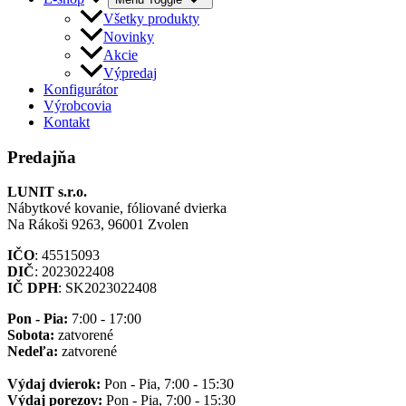
Všetky produkty
Novinky
Akcie
Výpredaj
Konfigurátor
Výrobcovia
Kontakt
Predajňa
LUNIT s.r.o.
Nábytkové kovanie, fóliované dvierka
Na Rákoši 9263, 96001 Zvolen
IČO
: 45515093
DIČ
: 2023022408
IČ DPH
: SK2023022408
Pon - Pia:
7:00 - 17:00
Sobota:
zatvorené
Nedeľa:
zatvorené
Výdaj dvierok:
Pon - Pia, 7:00 - 15:30
Výdaj porezov:
Pon - Pia, 7:00 - 15:30