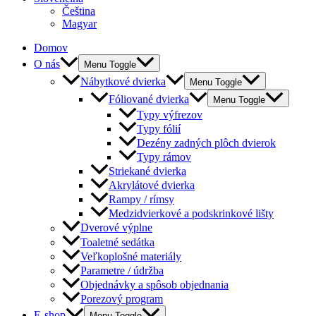
Čeština
Magyar
Domov
O nás
Menu Toggle
Nábytkové dvierka
Menu Toggle
Fóliované dvierka
Menu Toggle
Typy výfrezov
Typy fólií
Dezény zadných plôch dvierok
Typy rámov
Striekané dvierka
Akrylátové dvierka
Rampy / rímsy
Medzidvierkové a podskrinkové lišty
Dverové výplne
Toaletné sedátka
Veľkoplošné materiály
Parametre / údržba
Objednávky a spôsob objednania
Porezový program
E-shop
Menu Toggle