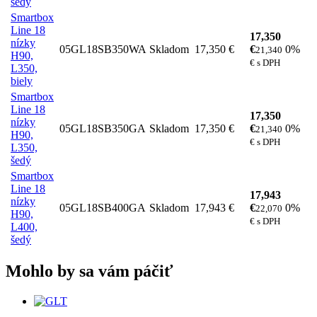
šedý
Smartbox
Line 18
17,350
nízky
05GL18SB350WA
Skladom
17,350 €
€
0%
21,340
H90,
€ s DPH
L350,
biely
Smartbox
Line 18
17,350
nízky
05GL18SB350GA
Skladom
17,350 €
€
0%
21,340
H90,
€ s DPH
L350,
šedý
Smartbox
Line 18
17,943
nízky
05GL18SB400GA
Skladom
17,943 €
€
0%
22,070
H90,
€ s DPH
L400,
šedý
Mohlo by sa vám páčiť