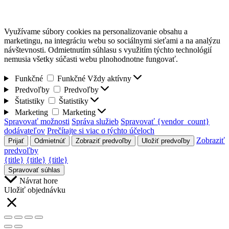
Využívame súbory cookies na personalizovanie obsahu a
marketingu, na integráciu webu so sociálnymi sieťami a na analýzu
návštevnosti. Odmietnutím súhlasu s využitím týchto technológií
nemusia všetky súčasti webu plnohodnotne fungovať.
Funkčné
Funkčné
Vždy aktívny
Predvoľby
Predvoľby
Štatistiky
Štatistiky
Marketing
Marketing
Spravovať možnosti
Správa služieb
Spravovať {vendor_count}
dodávateľov
Prečítajte si viac o týchto účeloch
Zobraziť
Prijať
Odmietnúť
Zobraziť predvoľby
Uložiť predvoľby
predvoľby
{title}
{title}
{title}
Spravovať súhlas
Návrat hore
Uložiť objednávku