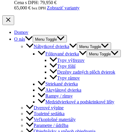
Cena s DPH: 79,950 €
65,000
€
Zobraziť varianty
bez DPH
Domov
O nás
Menu Toggle
Nábytkové dvierka
Menu Toggle
Fóliované dvierka
Menu Toggle
Typy výfrezov
Typy fólií
Dezény zadných plôch dvierok
Typy rámov
Striekané dvierka
Akrylátové dvierka
Rampy / rímsy
Medzidvierkové a podskrinkové lišty
Dverové výplne
Toaletné sedátka
Veľkoplošné materiály
Parametre / údržba
Objednávky a spôsob objednania