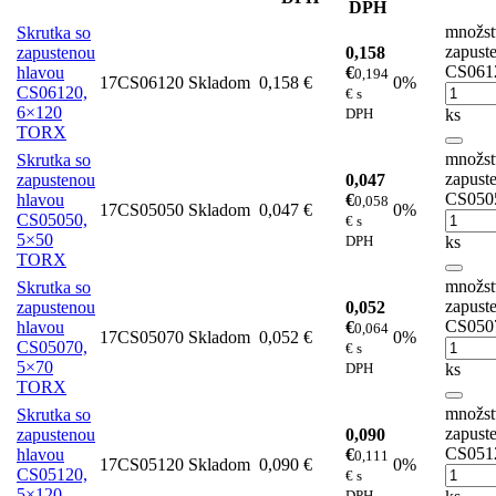
DPH
množst
Skrutka so
zapust
zapustenou
0,158
CS061
hlavou
€
0,194
17CS06120
Skladom
0,158 €
0%
CS06120,
€ s
6×120
DPH
ks
TORX
množst
Skrutka so
zapust
zapustenou
0,047
CS050
hlavou
€
0,058
17CS05050
Skladom
0,047 €
0%
CS05050,
€ s
5×50
DPH
ks
TORX
množst
Skrutka so
zapust
zapustenou
0,052
CS050
hlavou
€
0,064
17CS05070
Skladom
0,052 €
0%
CS05070,
€ s
5×70
DPH
ks
TORX
množst
Skrutka so
zapust
zapustenou
0,090
CS051
hlavou
€
0,111
17CS05120
Skladom
0,090 €
0%
CS05120,
€ s
5×120
DPH