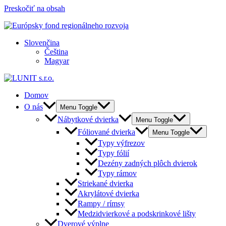
Preskočiť na obsah
Slovenčina
Čeština
Magyar
Domov
O nás
Menu Toggle
Nábytkové dvierka
Menu Toggle
Fóliované dvierka
Menu Toggle
Typy výfrezov
Typy fólií
Dezény zadných plôch dvierok
Typy rámov
Striekané dvierka
Akrylátové dvierka
Rampy / rímsy
Medzidvierkové a podskrinkové lišty
Dverové výplne