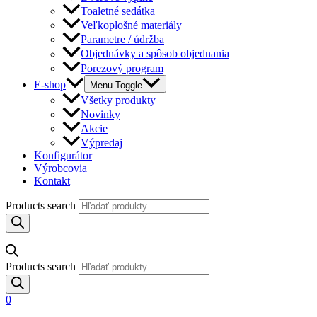
Toaletné sedátka
Veľkoplošné materiály
Parametre / údržba
Objednávky a spôsob objednania
Porezový program
E-shop
Menu Toggle
Všetky produkty
Novinky
Akcie
Výpredaj
Konfigurátor
Výrobcovia
Kontakt
Products search
Products search
0