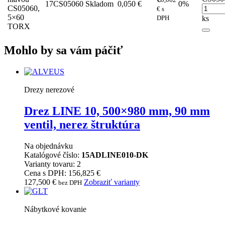
17CS05060
Skladom
0,050 €
0%
CS05060,
€ s
5×60
DPH
ks
TORX
Mohlo by sa vám páčiť
Drezy nerezové
Drez LINE 10, 500×980 mm, 90 mm
ventil, nerez štruktúra
Na objednávku
Katalógové číslo:
15ADLINE010-DK
Varianty tovaru: 2
Cena s DPH: 156,825 €
127,500
€
Zobraziť varianty
bez DPH
Nábytkové kovanie