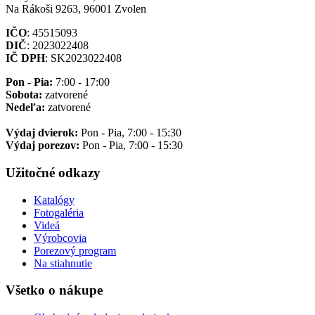
Na Rákoši 9263, 96001 Zvolen
IČO
: 45515093
DIČ
: 2023022408
IČ DPH
: SK2023022408
Pon - Pia:
7:00 - 17:00
Sobota:
zatvorené
Nedeľa:
zatvorené
Výdaj dvierok:
Pon - Pia, 7:00 - 15:30
Výdaj porezov:
Pon - Pia, 7:00 - 15:30
Užitočné odkazy
Katalógy
Fotogaléria
Videá
Výrobcovia
Porezový program
Na stiahnutie
Všetko o nákupe