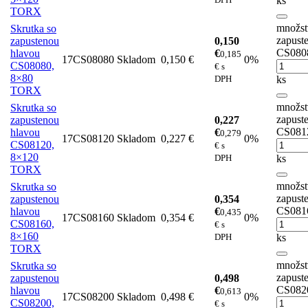
ks
TORX
množst
Skrutka so
zapust
zapustenou
0,150
CS080
hlavou
€
0,185
17CS08080
Skladom
0,150 €
0%
CS08080,
€ s
8×80
DPH
ks
TORX
množst
Skrutka so
zapust
zapustenou
0,227
CS081
hlavou
€
0,279
17CS08120
Skladom
0,227 €
0%
CS08120,
€ s
8×120
DPH
ks
TORX
množst
Skrutka so
zapust
zapustenou
0,354
CS081
hlavou
€
0,435
17CS08160
Skladom
0,354 €
0%
CS08160,
€ s
8×160
DPH
ks
TORX
množst
Skrutka so
zapust
zapustenou
0,498
CS082
hlavou
€
0,613
17CS08200
Skladom
0,498 €
0%
CS08200,
€ s