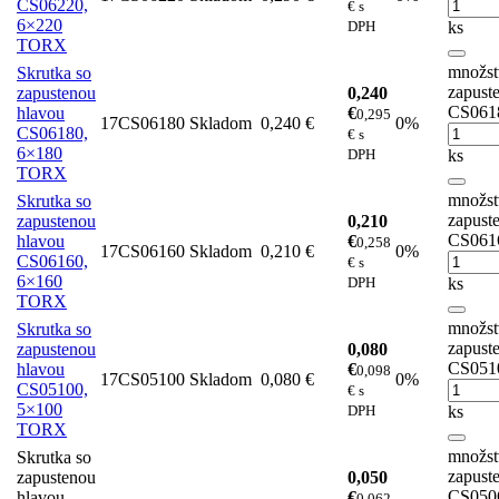
CS06220,
€ s
6×220
DPH
ks
TORX
množst
Skrutka so
zapust
zapustenou
0,240
CS061
hlavou
€
0,295
17CS06180
Skladom
0,240 €
0%
CS06180,
€ s
6×180
DPH
ks
TORX
množst
Skrutka so
zapust
zapustenou
0,210
CS061
hlavou
€
0,258
17CS06160
Skladom
0,210 €
0%
CS06160,
€ s
6×160
DPH
ks
TORX
množst
Skrutka so
zapust
zapustenou
0,080
CS051
hlavou
€
0,098
17CS05100
Skladom
0,080 €
0%
CS05100,
€ s
5×100
DPH
ks
TORX
množst
Skrutka so
zapust
zapustenou
0,050
CS050
hlavou
€
0,062