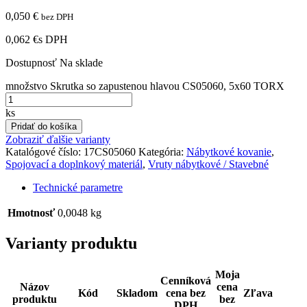
0,050
€
bez DPH
0,062 €
s DPH
Dostupnosť
Na sklade
množstvo Skrutka so zapustenou hlavou CS05060, 5x60 TORX
ks
Pridať do košíka
Zobraziť ďalšie varianty
Katalógové číslo:
17CS05060
Kategória:
Nábytkové kovanie
,
Spojovací a doplnkový materiál
,
Vruty nábytkové / Stavebné
Technické parametre
Hmotnosť
0,0048 kg
Varianty produktu
Moja
Cenníková
Názov
cena
Kód
Skladom
cena bez
Zľava
produktu
bez
DPH