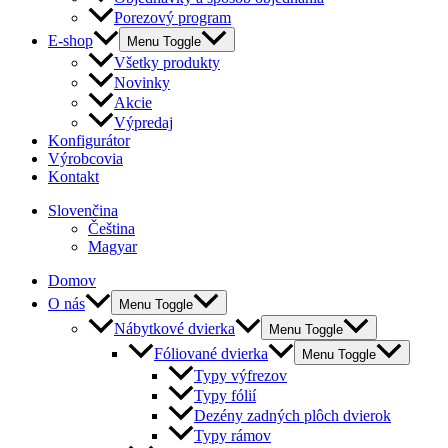
Porezový program
E-shop
Menu Toggle
Všetky produkty
Novinky
Akcie
Výpredaj
Konfigurátor
Výrobcovia
Kontakt
Slovenčina
Čeština
Magyar
Domov
O nás
Menu Toggle
Nábytkové dvierka
Menu Toggle
Fóliované dvierka
Menu Toggle
Typy výfrezov
Typy fólií
Dezény zadných plôch dvierok
Typy rámov