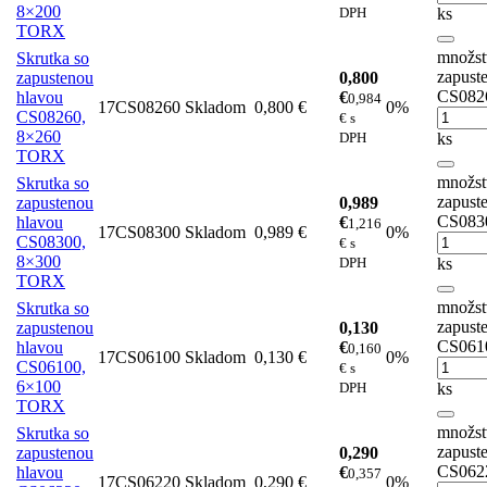
8×200
DPH
ks
TORX
množst
Skrutka so
zapust
zapustenou
0,800
CS082
hlavou
€
0,984
17CS08260
Skladom
0,800 €
0%
CS08260,
€ s
8×260
DPH
ks
TORX
množst
Skrutka so
zapust
zapustenou
0,989
CS083
hlavou
€
1,216
17CS08300
Skladom
0,989 €
0%
CS08300,
€ s
8×300
DPH
ks
TORX
množst
Skrutka so
zapust
zapustenou
0,130
CS061
hlavou
€
0,160
17CS06100
Skladom
0,130 €
0%
CS06100,
€ s
6×100
DPH
ks
TORX
množst
Skrutka so
zapust
zapustenou
0,290
CS062
hlavou
€
0,357
17CS06220
Skladom
0,290 €
0%