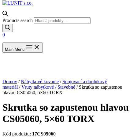
Products search
0
Main Menu
Domov
/
Nábytkové kovanie
/
Spojovací a doplnkový
materiál
/
Vruty nábytkové / Stavebné
/ Skrutka so zapustenou
hlavou CS05060, 5×60 TORX
Skrutka so zapustenou hlavou
CS05060, 5×60 TORX
Kód produktu:
17CS05060