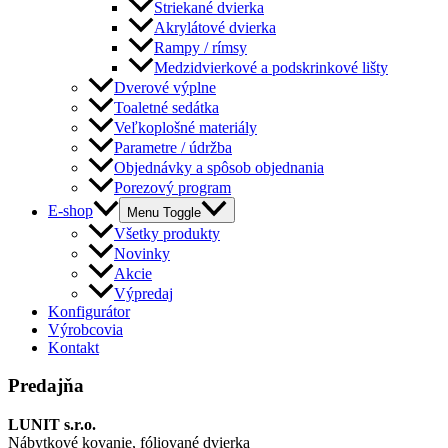
Striekané dvierka
Akrylátové dvierka
Rampy / rímsy
Medzidvierkové a podskrinkové lišty
Dverové výplne
Toaletné sedátka
Veľkoplošné materiály
Parametre / údržba
Objednávky a spôsob objednania
Porezový program
E-shop
Menu Toggle
Všetky produkty
Novinky
Akcie
Výpredaj
Konfigurátor
Výrobcovia
Kontakt
Predajňa
LUNIT s.r.o.
Nábytkové kovanie, fóliované dvierka