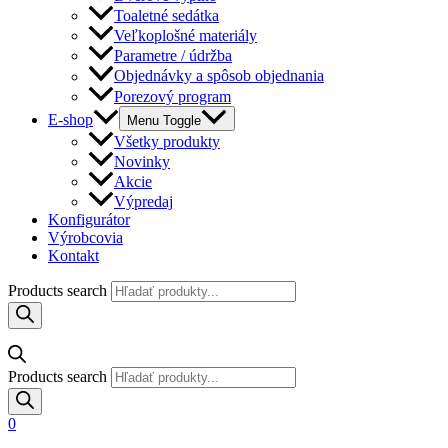
Toaletné sedátka
Veľkoplošné materiály
Parametre / údržba
Objednávky a spôsob objednania
Porezový program
E-shop
Menu Toggle
Všetky produkty
Novinky
Akcie
Výpredaj
Konfigurátor
Výrobcovia
Kontakt
Products search
Products search
0