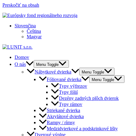
Preskočiť na obsah
Slovenčina
Čeština
Magyar
Domov
O nás
Menu Toggle
Nábytkové dvierka
Menu Toggle
Fóliované dvierka
Menu Toggle
Typy výfrezov
Typy fólií
Dezény zadných plôch dvierok
Typy rámov
Striekané dvierka
Akrylátové dvierka
Rampy / rímsy
Medzidvierkové a podskrinkové lišty
Dverové výplne