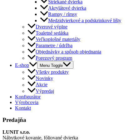
Striekané dvierka
Akrylátové dvierka
Rampy / rímsy
Medzidvierkové a podskrinkové lišty
Dverové výplne
Toaletné sedátka
Veľkoplošné materiály
Parametre / údržba
Objednávky a spôsob objednania
Porezový program
E-shop
Menu Toggle
Všetky produkty
Novinky
Akcie
Výpredaj
Konfigurátor
Výrobcovia
Kontakt
Predajňa
LUNIT s.r.o.
Nábytkové kovanie, fóliované dvierka