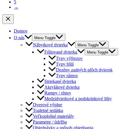
5
→
Domov
O nás
Menu Toggle
Nábytkové dvierka
Menu Toggle
Fóliované dvierka
Menu Toggle
Typy výfrezov
Typy fólií
Dezény zadných plôch dvierok
Typy rámov
Striekané dvierka
Akrylátové dvierka
Rampy / rímsy
Medzidvierkové a podskrinkové lišty
Dverové výplne
Toaletné sedátka
Veľkoplošné materiály
Parametre / údržba
Objednávky a spôsob objednania