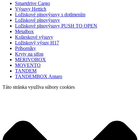
Smartdrive Cargo
Výsuvy Hettich
Ložiskové plnovýsuvy s dotlmením
Ložiskové plnovýsuvy
Ložiskové plnovýsuvy PUSH TO OPEN
Metalbox
Kolieskové výsuvy
Ložiskový výsuv H17
Príborníky
Kryty na sifon
MERIVOBOX
MOVENTO
TANDEM
TANDEMBOX Antaro
Táto stránka využíva súbory cookies