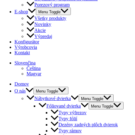
Porezový program
E-shop
Menu Toggle
Všetky produkty
Novinky
Akcie
Výpredaj
Konfigurátor
Výrobcovia
Kontakt
Slovenčina
Čeština
Magyar
Domov
O nás
Menu Toggle
Nábytkové dvierka
Menu Toggle
Fóliované dvierka
Menu Toggle
Typy výfrezov
Typy fólií
Dezény zadných plôch dvierok
Typy rámov