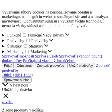
Využívame súbory cookies na personalizovanie obsahu a
marketingu, na integráciu webu so sociálnymi sieťami a na analýzu
návštevnosti. Odmietnutím súhlasu s využitím týchto technológií
nemusia všetky súčasti webu plnohodnotne fungovať.
Funkčné
Funkčné
Vždy aktívny
Predvoľby
Predvoľby
Štatistiky
Štatistiky
Marketing
Marketing
Spravovať možnosti
Správa služieb
Spravovať {vendor_count}
dodávateľov
Prečítajte si viac o týchto účeloch
Zobraziť
Prijať
Odmietnúť
Zobraziť predvoľby
Uložiť predvoľby
predvoľby
{title}
{title}
{title}
Spravovať súhlas
Návrat hore
Uložiť objednávku
zavrieť
Žiadne produkty v košíku.