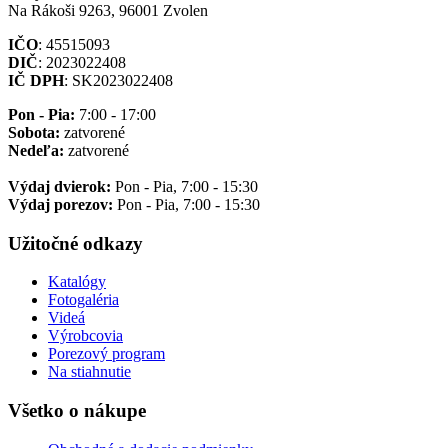
Na Rákoši 9263, 96001 Zvolen
IČO
: 45515093
DIČ
: 2023022408
IČ DPH
: SK2023022408
Pon - Pia:
7:00 - 17:00
Sobota:
zatvorené
Nedeľa:
zatvorené
Výdaj dvierok:
Pon - Pia, 7:00 - 15:30
Výdaj porezov:
Pon - Pia, 7:00 - 15:30
Užitočné odkazy
Katalógy
Fotogaléria
Videá
Výrobcovia
Porezový program
Na stiahnutie
Všetko o nákupe