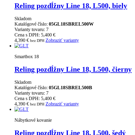
Reling pozdĺžny Line 18, L500, biely
Skladom
Katalógové číslo:
05GL18SBREL500W
Varianty tovaru: 7
Cena s DPH: 5,400 €
4,390
€
Zobraziť varianty
bez DPH
Smartbox 18
Reling pozdĺžny Line 18, L500, čierny
Skladom
Katalógové číslo:
05GL18SBREL500B
Varianty tovaru: 7
Cena s DPH: 5,400 €
4,390
€
Zobraziť varianty
bez DPH
Nábytkové kovanie
Reling pozdĺžny Line 18, L500, šedý